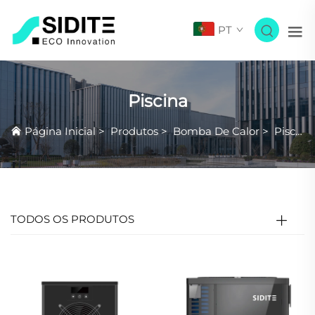
PT
Piscina
Página Inicial
>
Produtos
>
Bomba De Calor
>
Piscina
TODOS OS PRODUTOS