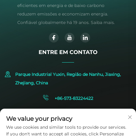
eficientes em energia e de baixo carbono
reduzem emissões e economizam energia.
Confiável globalmente há 19 anos. Saiba mais.
ENTRE EM CONTATO
Parque Industrial Yuxin, Região de Nanhu, Jiaxing,
Zhejiang, China
+86-573-83224422
[email protected]
We value your privacy
We use cookies and similar tools to provide our services.
If you don't want to accept all cookies, click Personalize