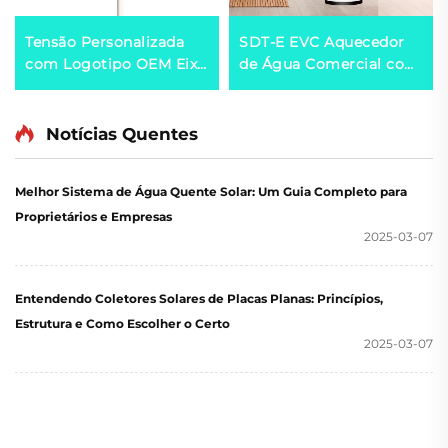
Tensão Personalizada
SDT-E EVC Aquecedor
com Logotipo OEM Eixo
de Água Comercial com
Horizontal Gerador
Bomba de Calor AC
Eólico de 100W-50kW
Capacidade de 150L-
Sistema de Energia
500L Eficiente em
Notícias Quentes
Eólica Fora da Rede
Energia Tanque Interno
com Logotipo.
Galvanizado SPCC para
Melhor Sistema de Água Quente Solar: Um Guia Completo para
Residências
Proprietários e Empresas
2025-03-07
Entendendo Coletores Solares de Placas Planas: Princípios,
Estrutura e Como Escolher o Certo
2025-03-07