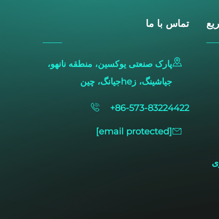
یع
تماس با ما
پارک صنعتی یوکسین، منطقه نانهو،
جیاشینگ، زheجیانگ، چین
+86-573-83224422
[email protected]
ی