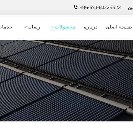
+86-573-83224422
صفحه اصلی
درباره
محصولات
رسانه
خدمات