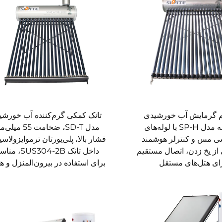
 گرمایش آب خورشیدی
تانک کمکی گرم‌کننده آب خورشی
یکپارچه مدل SP-H با لوله‌های
مدل SD-T، ضخامت 55 می
ی مس و کنترلر هوشمند
فشار بالا، پلی‌یورتان ترموایزولاسی
از یخ زدن، اتصال مستقیم
داخل تانک SUS304-2B
ای هتل‌های مستقل
برای استفاده در بیرون‌المنزل و هت