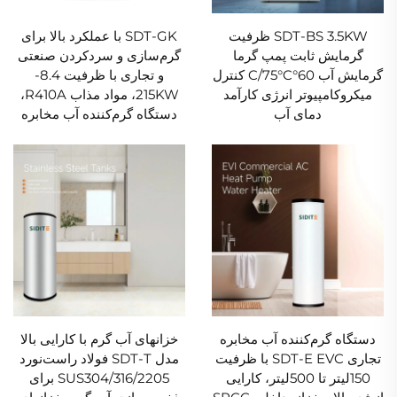
SDT-BS 3.5KW ظرفیت
SDT-GK با عملکرد بالا برای
گرمایش ثابت پمپ گرما
گرم‌سازی و سردکردن صنعتی
گرمایش آب 60°C/75°C کنترل
و تجاری با ظرفیت 8.4-
میکروکامپیوتر انرژی کارآمد
215KW، مواد مذاب R410A،
دمای آب
دستگاه گرم‌کننده آب مخابره
دستگاه گرم‌کننده آب مخابره
خزانهای آب گرم با کارایی بالا
تجاری SDT-E EVC با ظرفیت
مدل SDT-T فولاد راست‌نورد
150لیتر تا 500لیتر، کارایی
SUS304/316/2205 برای