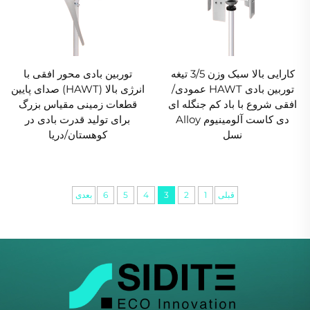
کارایی بالا سبک وزن 3/5 تیغه
توربین بادی محور افقی با
توربین بادی HAWT عمودی/
انرژی بالا (HAWT) صدای پایین
افقی شروع با باد کم جنگله ای
قطعات زمینی مقیاس بزرگ
دی کاست آلومینیوم Alloy
برای تولید قدرت بادی در
نسل
کوهستان/دریا
قبلی
1
2
3
4
5
6
بعدی