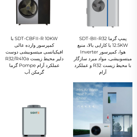
پمپ گرما SDT-BII-R32
SDT-CBFII-R 10KW با
12.5KW با کارایی بالا، منبع
کمپرسور وارده عالی
هوا، کمپرسور Inverter
افیکیانسی میتسوبیشی دوست
میتسوبیشی، مواد مبرد سازگار
دلیر محیط زیست R32/R410a
با محیط زیست R32 و عملکرد
عملکرد آرام Pompe گرما
آرام
گرمکن آب