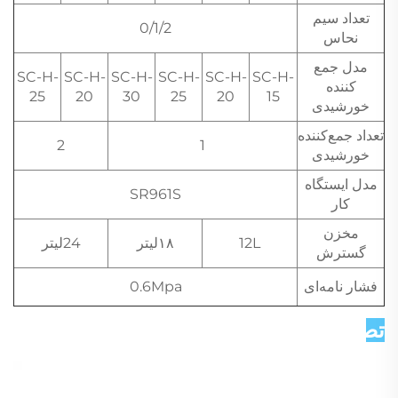
تعداد سیم
0/1/2
نحاس
مدل جمع
SC-H-
SC-H-
SC-H-
SC-H-
SC-H-
SC-H-
کننده
25
20
30
25
20
15
خورشیدی
تعداد جمع‌کننده
2
1
خورشیدی
مدل ایستگاه
SR961S
کار
مخزن
12L
۱۸لیتر
24لیتر
گسترش
فشار نامه‌ای
0.6Mpa
تصاویر دقیق   