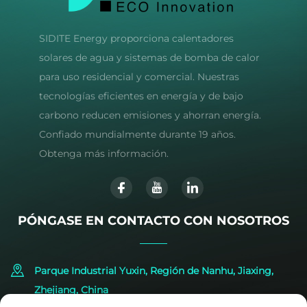
SIDITE Energy proporciona calentadores
solares de agua y sistemas de bomba de calor
para uso residencial y comercial. Nuestras
tecnologías eficientes en energía y de bajo
carbono reducen emisiones y ahorran energía.
Confiado mundialmente durante 19 años.
Obtenga más información.
PÓNGASE EN CONTACTO CON NOSOTROS
Parque Industrial Yuxin, Región de Nanhu, Jiaxing,
Zhejiang, China