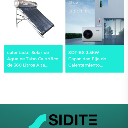
calentador Solar de
SDT-BS 3.5KW
Agua de Tubo Calorífico
Capacidad Fija de
de 360 Litros Alta
Calentamiento
Presión Exportación a
Calentador Bomba de
México, Brasil, España,
Calor 60°C/75°C
Italia
Controlado por
Microcomputadora
Ahorro de Energía
Eficiente Temperatura
del Agua para