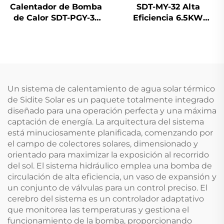
Calentador de Bomba
SDT-MY-32 Alta
de Calor SDT-PGY-32
Eficiencia 6.5KW
con Tecnología de
Calentador de Piscina
Inversor Completo
Operación Silenciosa
Capacidad de 28-32KW
Refrigerante R32
Refrigerante R32 WiFi
Ahorro de Energía
Eficiente en Energía
Bajo Ruido Casing de
Acero Galvanizado
Un sistema de calentamiento de agua solar térmico
para
de Sidite Solar es un paquete totalmente integrado
diseñado para una operación perfecta y una máxima
captación de energía. La arquitectura del sistema
está minuciosamente planificada, comenzando por
el campo de colectores solares, dimensionado y
orientado para maximizar la exposición al recorrido
del sol. El sistema hidráulico emplea una bomba de
circulación de alta eficiencia, un vaso de expansión y
un conjunto de válvulas para un control preciso. El
cerebro del sistema es un controlador adaptativo
que monitorea las temperaturas y gestiona el
funcionamiento de la bomba, proporcionando