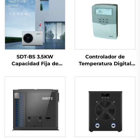
SDT-BS 3.5KW
Controlador de
Capacidad Fija de
Temperatura Digital
Calentamiento
SR609C para Sistemas
Calentador Bomba de
Solares Presurizados
Calor 60°C/75°C
Calentamiento en 3
Controlado por
Etapas Precisión ±2℃
Microcomputadora
Potencia de Refuerzo
Ahorro de Energía
de 2000W
Eficiente Temperatura
del Agua para