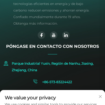
tecnologías eficientes en energía y de bajo
carbono reducen emisiones y ahorran energía.
Confiado mundialmente durante 19 años.
Obtenga más información.
PÓNGASE EN CONTACTO CON NOSOTROS
Parque Industrial Yuxin, Región de Nanhu, Jiaxing,
Zhejiang, China
+86-573-83224422
[email protected]
We value your privacy
We use cookies and similar tools to provide our services.