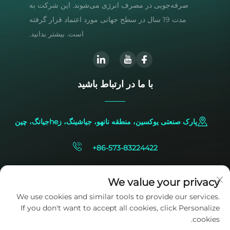
صرفه‌جویی در مصرف انرژی می‌شوند. این شرکت به
مدت 19 سال در سطح جهانی مورد اعتماد قرار گرفته
است. بیشتر بدانید.
با ما در ارتباط باشید
پارک صنعتی یوکسین، منطقه نانهو، جیاشینگ، زheجیانگ، چین
+86-573-83224422
[email protected]
We value your privacy
We use cookies and similar tools to provide our services.
If you don't want to accept all cookies, click Personalize
cookies.