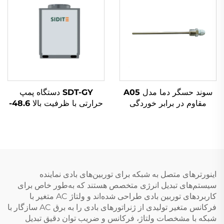
و عملکرد آرام
گرمکن آب
سوند حسگر دما مدل A05
SDT-GY دستگاه پمپ
مقاوم در برابر خوردگی
حرارتی با ظرفیت بالا 48.6-
استیل صنعتی حسگر حرارتی
238KW کمپرسور اسکرول
مناسب برای سیستم
R410A گرمایش و سرمایش
خورشیدی فشار بالا برای آب
صنعتی و تجاری با مقیاس
بزرگ برای منازل
اینورترهای متصل به شبکه برای توربین‌های بادی نماینده
سیستم‌های تبدیل انرژی متخصص هستند که به‌طور خاص برای
کاربردهای توربین بادی طراحی شده‌اند و ولتاژ AC متغیر با
فرکانس متغیر تولیدی از ژنراتورهای بادی را به برق AC سازگار با
شبکه با مشخصات ولتاژ، فرکانس و ضریب توان دقیق تبدیل