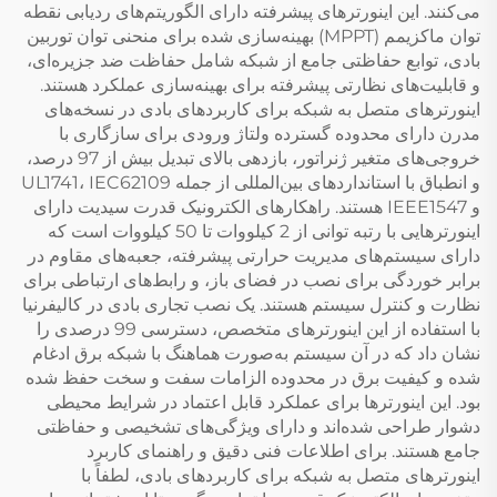
می‌کنند. این اینورترهای پیشرفته دارای الگوریتم‌های ردیابی نقطه
توان ماکزیمم (MPPT) بهینه‌سازی شده برای منحنی توان توربین
بادی، توابع حفاظتی جامع از شبکه شامل حفاظت ضد جزیره‌ای،
و قابلیت‌های نظارتی پیشرفته برای بهینه‌سازی عملکرد هستند.
اینورترهای متصل به شبکه برای کاربردهای بادی در نسخه‌های
مدرن دارای محدوده گسترده ولتاژ ورودی برای سازگاری با
خروجی‌های متغیر ژنراتور، بازدهی بالای تبدیل بیش از 97 درصد،
و انطباق با استانداردهای بین‌المللی از جمله UL1741، IEC62109
و IEEE1547 هستند. راهکارهای الکترونیک قدرت سیدیت دارای
اینورترهایی با رتبه توانی از 2 کیلووات تا 50 کیلووات است که
دارای سیستم‌های مدیریت حرارتی پیشرفته، جعبه‌های مقاوم در
برابر خوردگی برای نصب در فضای باز، و رابط‌های ارتباطی برای
نظارت و کنترل سیستم هستند. یک نصب تجاری بادی در کالیفرنیا
با استفاده از این اینورترهای متخصص، دسترسی 99 درصدی را
نشان داد که در آن سیستم به‌صورت هماهنگ با شبکه برق ادغام
شده و کیفیت برق در محدوده الزامات سفت و سخت حفظ شده
بود. این اینورترها برای عملکرد قابل اعتماد در شرایط محیطی
دشوار طراحی شده‌اند و دارای ویژگی‌های تشخیصی و حفاظتی
جامع هستند. برای اطلاعات فنی دقیق و راهنمای کاربرد
اینورترهای متصل به شبکه برای کاربردهای بادی، لطفاً با