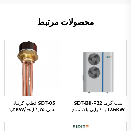
محصولات مرتبط
پمپ گرما SDT-BII-R32
SDT-05 قطب گرمایی
12.5KW با کارایی بالا، منبع
مسی ۱٫۲۵ اینچ ۱٫۵KW/
هوا، کمپرسور Inverter
۲KW/۳KW عناصر
میتسوبیشی، مواد مبرد
گرمایشی الکتریکی برای
سازگار با محیط زیست R32
گرمکن آب خورشیدی، اجزای