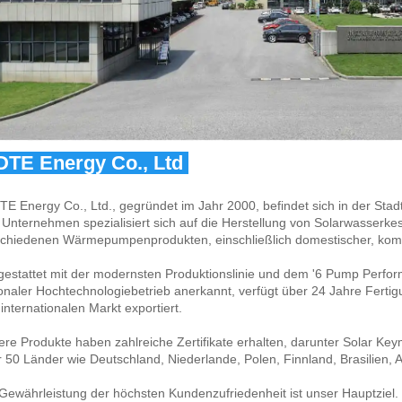
DTE Energy Co., Ltd 
TE Energy Co., Ltd., gegründet im Jahr 2000, befindet sich in der Stadt
Unternehmen spezialisiert sich auf die Herstellung von Solarwasserke
schiedenen Wärmepumpenprodukten, einschließlich domestischer, komm
estattet mit der modernsten Produktionslinie und dem '6 Pump Perfor
onaler Hochtechnologiebetrieb anerkannt, verfügt über 24 Jahre Fertig
internationalen Markt exportiert. 
re Produkte haben zahlreiche Zertifikate erhalten, darunter Solar K
 50 Länder wie Deutschland, Niederlande, Polen, Finnland, Brasilien, Ar
Gewährleistung der höchsten Kundenzufriedenheit ist unser Hauptziel. W