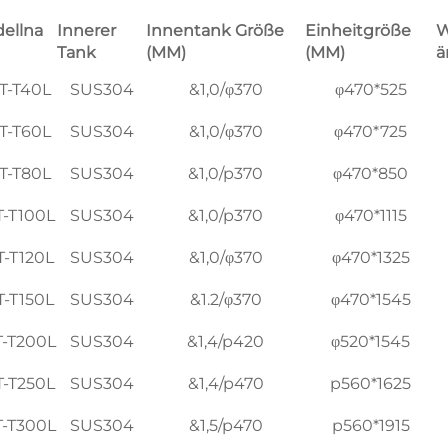
ellna
Innerer
Innentank Größe
Einheitgröße
W
Tank
(MM)
(MM)
ä
T-T40L
SUS304
&1,0/φ370
φ470*525
T-T60L
SUS304
&1,0/φ370
φ470*725
T-T80L
SUS304
&1,0/p370
φ470*850
-T100L
SUS304
&1,0/p370
φ470*1115
-T120L
SUS304
&1,0/φ370
φ470*1325
-T150L
SUS304
&1.2/φ370
φ470*1545
-T200L
SUS304
&1,4/p420
φ520*1545
-T250L
SUS304
&1,4/p470
p560*1625
-T300L
SUS304
&1,5/p470
p560*1915