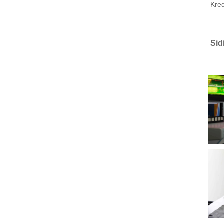
Kred
Sid