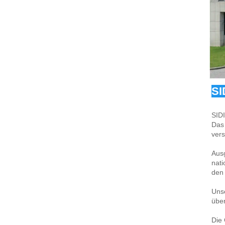
SI
SIDI
Das 
ver
Ausg
nati
den 
Unse
über
Die 