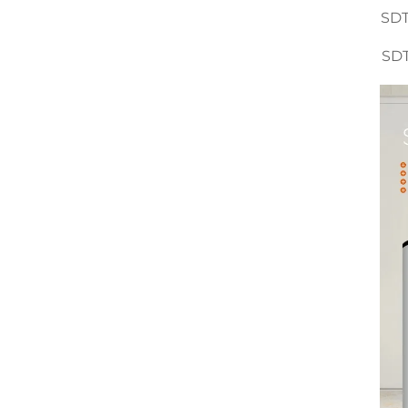
SDT
SDT