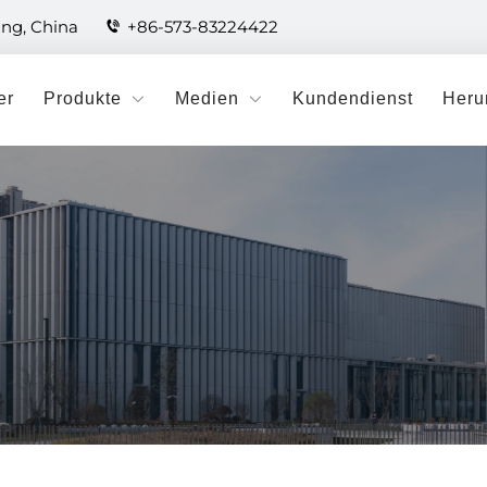
ang, China
+86-573-83224422
er
Produkte
Medien
Kundendienst
Heru