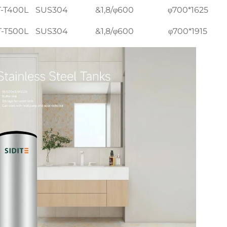
-T400L
SUS304
&1,8/φ600
φ700*1625
-T500L
SUS304
&1,8/φ600
φ700*1915