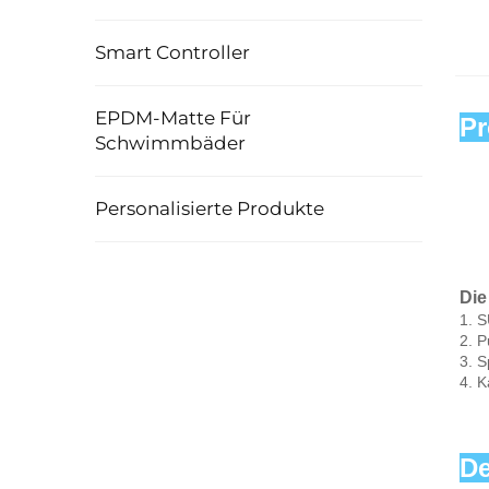
Smart Controller
EPDM-Matte Für
Pr
Schwimmbäder
Personalisierte Produkte
Die
1. 
2. P
3. 
4. K
De