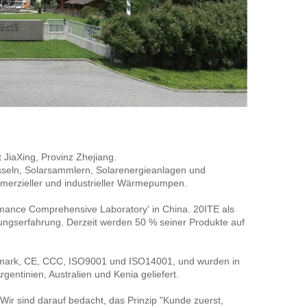
 JiaXing, Provinz Zhejiang. 
sseln, Solarsammlern, Solarenergieanlagen und 
erzieller und industrieller Wärmepumpen. 
mance Comprehensive Laboratory' in China. 20ITE als 
ungserfahrung. Derzeit werden 50 % seiner Produkte auf 
eymark, CE, CCC, ISO9001 und ISO14001, und wurden in 
gentinien, Australien und Kenia geliefert. 
ir sind darauf bedacht, das Prinzip "Kunde zuerst, 