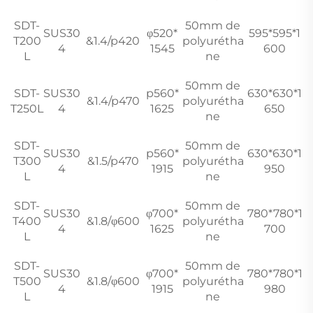
SDT-
50mm de
SUS30
φ520*
595*595*1
T200
&1.4/p420
polyurétha
4
1545
600
L
ne
50mm de
SDT-
SUS30
p560*
630*630*1
&1.4/p470
polyurétha
T250L
4
1625
650
ne
SDT-
50mm de
SUS30
p560*
630*630*1
T300
&1.5/p470
polyurétha
4
1915
950
L
ne
SDT-
50mm de
SUS30
φ700*
780*780*1
T400
&1.8/φ600
polyurétha
4
1625
700
L
ne
SDT-
50mm de
SUS30
φ700*
780*780*1
T500
&1.8/φ600
polyurétha
4
1915
980
L
ne