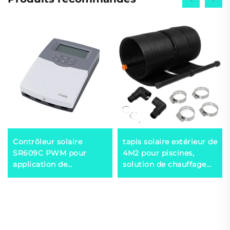
Contrôleur solaire
tapis solaire extérieur de
SR609C PWM pour
4M2 pour piscines,
application de
solution de chauffage
collecteur de chauffe-
solaire écologique
eau solaire