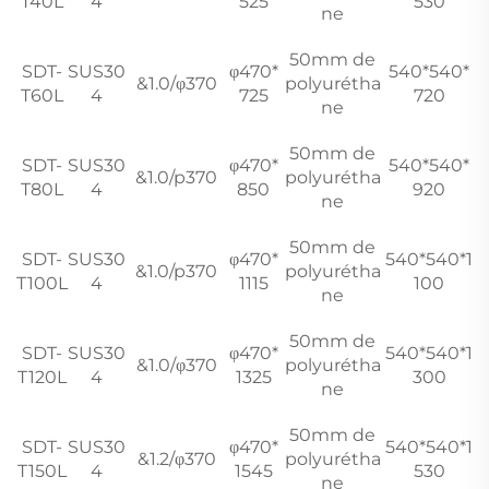
T40L
4
525
530
ne
50mm de
SDT-
SUS30
φ470*
540*540*
&1.0/φ370
polyurétha
T60L
4
725
720
ne
50mm de
SDT-
SUS30
φ470*
540*540*
&1.0/p370
polyurétha
T80L
4
850
920
ne
50mm de
SDT-
SUS30
φ470*
540*540*1
&1.0/p370
polyurétha
T100L
4
1115
100
ne
50mm de
SDT-
SUS30
φ470*
540*540*1
&1.0/φ370
polyurétha
T120L
4
1325
300
ne
50mm de
SDT-
SUS30
φ470*
540*540*1
&1.2/φ370
polyurétha
T150L
4
1545
530
ne