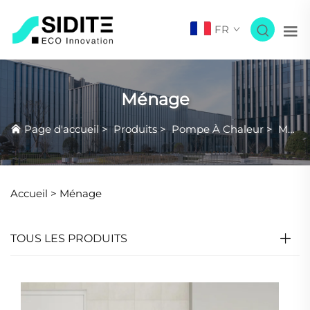
FR
Ménage
Page d'accueil
>
Produits
>
Pompe À Chaleur
>
Ménage
Accueil >
Ménage
TOUS LES PRODUITS