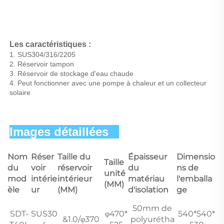
Les caractéristiques : 
1. SUS304/316/2205 
2. Réservoir tampon 
3. Réservoir de stockage d'eau chaude 
4. Peut fonctionner avec une pompe à chaleur et un collecteur 
solaire 
Images détaillées   
Nom
Réser
Taille du
Épaisseur
Dimensio
Taille
du
voir
réservoir
du
ns de
unité
mod
intérie
intérieur
matériau
l'emballa
(MM)
èle
ur
(MM)
d'isolation
ge
50mm de
SDT-
SUS30
φ470*
540*540*
&1.0/φ370
polyurétha