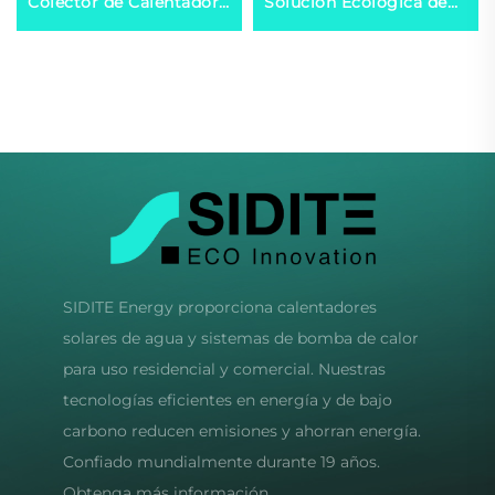
Colector de Calentador
Solución Ecológica de
de Agua Solar
Calefacción Solar
Exterior
SIDITE Energy proporciona calentadores
solares de agua y sistemas de bomba de calor
para uso residencial y comercial. Nuestras
tecnologías eficientes en energía y de bajo
carbono reducen emisiones y ahorran energía.
Confiado mundialmente durante 19 años.
Obtenga más información.