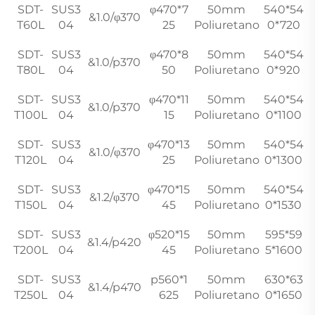
SDT-
SUS3
φ470*7
50mm
540*54
&1.0/φ370
T60L
04
25
Poliuretano
0*720
SDT-
SUS3
φ470*8
50mm
540*54
&1.0/p370
T80L
04
50
Poliuretano
0*920
SDT-
SUS3
φ470*11
50mm
540*54
&1.0/p370
T100L
04
15
Poliuretano
0*1100
SDT-
SUS3
φ470*13
50mm
540*54
&1.0/φ370
T120L
04
25
Poliuretano
0*1300
SDT-
SUS3
φ470*15
50mm
540*54
&1.2/φ370
T150L
04
45
Poliuretano
0*1530
SDT-
SUS3
φ520*15
50mm
595*59
&1.4/p420
T200L
04
45
Poliuretano
5*1600
SDT-
SUS3
p560*1
50mm
630*63
&1.4/p470
T250L
04
625
Poliuretano
0*1650