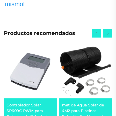
mismo! 
Productos recomendados
Controlador Solar
mat de Agua Solar de
SR609C PWM para
4M2 para Piscinas