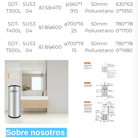
SDT-
SUS3
p560*1
50mm
630*63
&1.5/p470
T300L
04
915
Poliuretano
0*1950
SDT-
SUS3
φ700*16
50mm
780*78
&1.8/φ600
T400L
04
25
Poliuretano
0*1700
SDT-
SUS3
φ700*19
50mm
780*78
&1.8/φ600
T500L
04
15
Poliuretano
0*1980
Sobre nosotros 