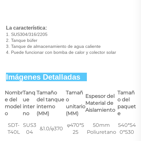
La característica: 
1. SUS304/316/2205 
2. Tanque búfer 
3. Tanque de almacenamiento de agua caliente 
4. Puede funcionar con bomba de calor y colector solar 
Imágenes Detalladas   
Nombr
Tanq
Tamaño
Tamañ
Tamañ
Espesor del
e del
ue
del tanque
o
o del
Material de
model
inter
interno
unitario
paquet
Aislamiento
o
no
(MM)
(MM)
e
SDT-
SUS3
φ470*5
50mm
540*54
&1.0/φ370
T40L
04
25
Poliuretano
0*530