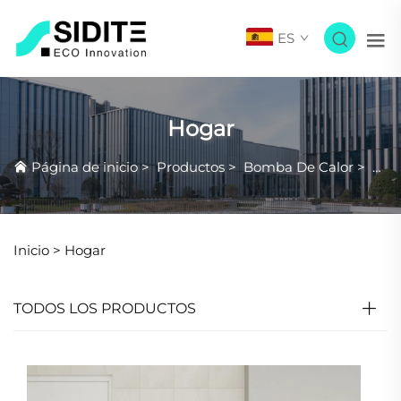
ES
Hogar
Página de inicio
>
Productos
>
Bomba De Calor
>
Hog
Inicio >
Hogar
TODOS LOS PRODUCTOS