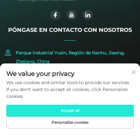
PÓNGASE EN CONTACTO CON NOSOTROS
Parque Industrial Yuxin, Región de Nanhu, Jiaxing,
Zhejiang, China
We value your privacy
+86-573-83224422
We use cookies and similar tools to provide our services.
If you don't want to accept all cookies, click Personalize
[email protected]
cookies.
Accept all
Personalize cookies
PÁGINA DE
CORREO
PRODUCTOS
TEL.
INICIO
ELECTRÓNICO
Derechos de autor © 2025 por SIDITE Energy Co., Ltd.
Política