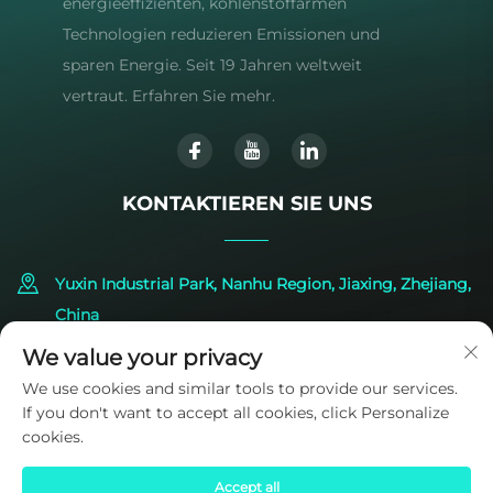
energieeffizienten, kohlenstoffarmen
Technologien reduzieren Emissionen und
sparen Energie. Seit 19 Jahren weltweit
vertraut. Erfahren Sie mehr.
KONTAKTIEREN SIE UNS
Yuxin Industrial Park, Nanhu Region, Jiaxing, Zhejiang,
China
We value your privacy
+86-573-83224422
We use cookies and similar tools to provide our services.
If you don't want to accept all cookies, click Personalize
[email protected]
cookies.
Accept all