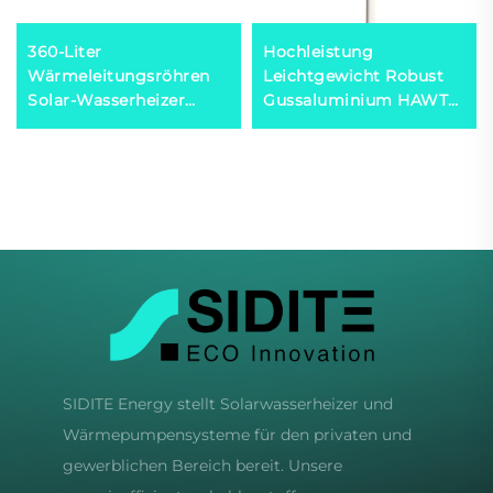
360-Liter
Hochleistung
Wärmeleitungsröhren
Leichtgewicht Robust
Solar-Wasserheizer
Gussaluminium HAWT
Hochdruck Export nach
Turbine Niedrige
Mexiko, Brasilien,
Windstartgeschwindigkeit
Spanien, Italien
3/5 Schaufeloptionen
Windgeneratoren
SIDITE Energy stellt Solarwasserheizer und
Wärmepumpensysteme für den privaten und
gewerblichen Bereich bereit. Unsere