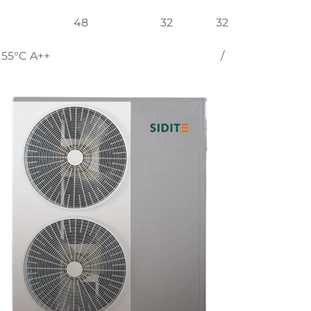
48
32
32
 55°C A++
/