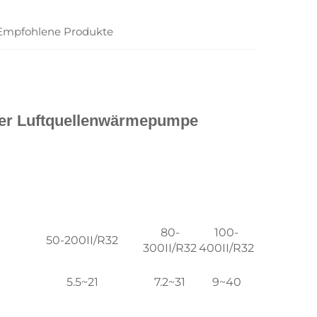
Empfohlene Produkte
er Luftquellenwärmepumpe 
80-
100-
50-200II/R32
300II/R32
400II/R32
5.5~21
7.2~31
9~40