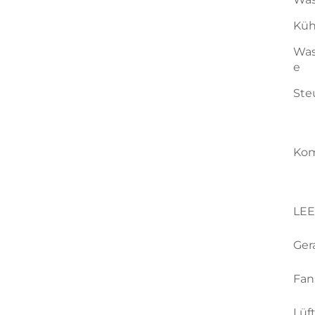
Küh
Was
e
Ste
Kom
LE
Ger
Fan
Lüf