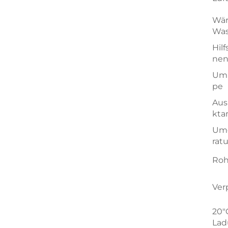
Wär
Was
Hil
nen
Um
pe
Aus
kta
Um
ratu
Roh
Ver
20"
Lad