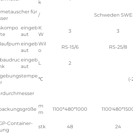
k
metauscher für
/
Schweden SWEP
ser
fskompo
eingeb
K
3
3
te
aut
W
laufpum
eingeb
Wil
RS-15/6
RS-25/8
aut
o
baudruc
eingeb
L
2
nk
aut
gebungstempe
℃
(
r
rdurchmesser
m
packungsgröße
1100*480*1000
1100'480*150
m
GP-Container-
stk
48
24
ung