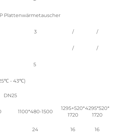
 Plattenwärmetauscher
3
/
/
/
/
5
-25℃ - 43℃)
DN25
1295+520*
4295*520*
0
1100*480-1500
1720
1720
24
16
16