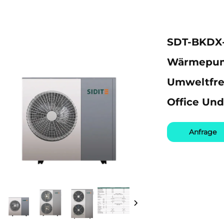
SDT-BKDX-
Wärmepum
Umweltfre
Office Un
Anfrage