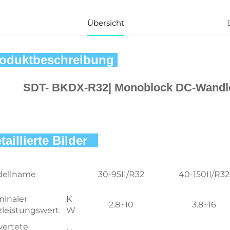
Übersicht
oduktbeschreibung 
SDT- BKDX-R32| Monoblock DC-Wandl
taillierte Bilder   
ellname
30-95II/R32
40-150II/R32
inaler
K
2.8~10
3.8~16
zleistungswert
W
ertete