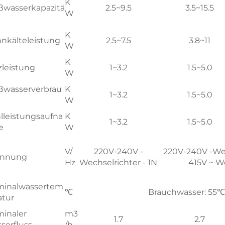
K
ßwasserkapazitä
2.5~9.5
3.5~15.5
W
K
nkälteleistung
2.5~7.5
3.8~11
W
K
zleistung
1~3.2
1.5~5.0
W
ßwasserverbrau
K
1~3.2
1.5~5.0
W
lleistungsaufna
K
1~3.2
1.5~5.0
e
W
V/
220V-240V -
220V-240V -Wec
annung
Hz
Wechselrichter - 1N
415V ~ W
inalwassertem
℃
Brauchwasser: 55℃ 
atur
inaler
m3
1.7
2.7
serfluss
/h