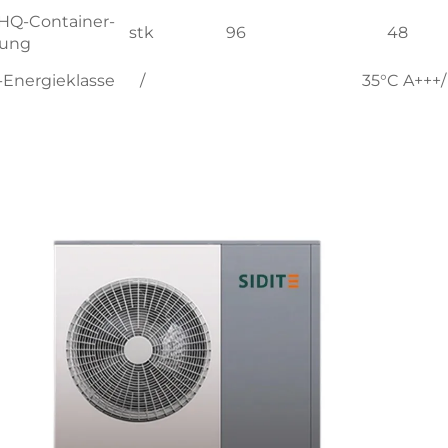
HQ-Container-
stk
96
48
ung
-Energieklasse
/
35°C A+++/