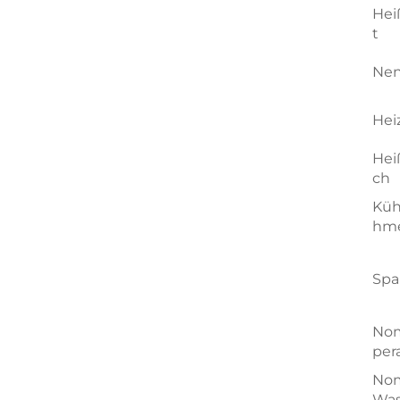
Hei
t
Nen
Hei
Hei
ch
Küh
hm
Sp
Nom
per
Nom
Was