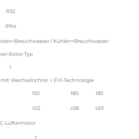
R32
IPX4
Heizen+Brauchwasser / Kühlen+Brauchwasser
el-Rotor-Typ
1
mit Wechselrichter + EVI-Technologie
150
180
185
≤52
≤58
≤59
DC-Lüftermotor
2