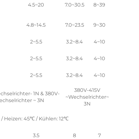
4.5~20
7.0~30.5
8~39
4.8~14.5
7.0~23.5
9~30
2~5.5
3.2~8.4
4~10
2~5.5
3.2~8.4
4~10
2~5.5
3.2~8.4
4~10
380V-415V
hselrichter- 1N & 380V-
~Wechselrichter~
echselrichter ~ 3N
3N
/ Heizen: 45℃ / Kühlen: 12℃
3.5
8
7