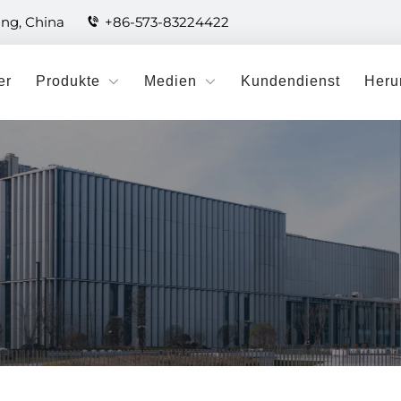
ang, China
+86-573-83224422
er
Produkte
Medien
Kundendienst
Heru