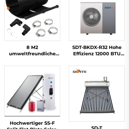
8 M2
SDT-BKDX-R32 Hohe
umweltfreundliche
Effizienz 12000 BTU
Solarheizmatte
Wärmepumpenheizung
Outdoor-Gummi-
Umweltfreundliche
Material zur Aufnahme
Luftquelle für Home
von Solarenergie
Office und
Wasserheizer
Gewerberäume Leise
Hochwertiger SS-F
SD-T