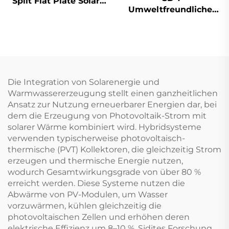
Split Flat Plate Solar-
Umweltfreundlicher
Wassererhitzer, leicht
Solar-
im Freien als
Warmwasserboiler-
Freistehender
Hilfetank 55mm
Indirekter
Hochdruck-
Edelstahlbehälter mit
Polyurethan SUS304-
Kupferwickel
2B Innerer Tank
Die Integration von Solarenergie und
Außenbetrieb Hotels
Warmwassererzeugung stellt einen ganzheitlichen
Ansatz zur Nutzung erneuerbarer Energien dar, bei
dem die Erzeugung von Photovoltaik-Strom mit
solarer Wärme kombiniert wird. Hybridsysteme
verwenden typischerweise photovoltaisch-
thermische (PVT) Kollektoren, die gleichzeitig Strom
erzeugen und thermische Energie nutzen,
wodurch Gesamtwirkungsgrade von über 80 %
erreicht werden. Diese Systeme nutzen die
Abwärme von PV-Modulen, um Wasser
vorzuwärmen, kühlen gleichzeitig die
photovoltaischen Zellen und erhöhen deren
elektrische Effizienz um 8–10 %. Sidites Forschung