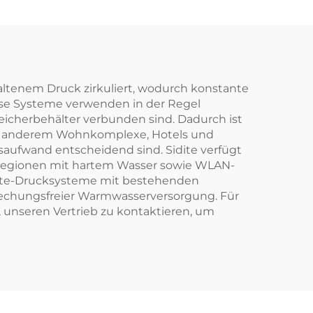
r
(Ton/Toff) Pumpe
ür
Warmwasserboiler
tels
Teile
altenem Druck zirkuliert, wodurch konstante
ese Systeme verwenden in der Regel
icherbehälter verbunden sind. Dadurch ist
ter anderem Wohnkomplexe, Hotels und
saufwand entscheidend sind. Sidite verfügt
r Regionen mit hartem Wasser sowie WLAN-
idite-Drucksysteme mit bestehenden
brechungsfreier Warmwasserversorgung. Für
, unseren Vertrieb zu kontaktieren, um