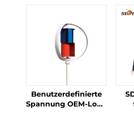
Benutzerdefinierte
SD
Spannung OEM-Logo
Horizontalachse-
w
Windturbine-
Sola
Generator 100W-
mi