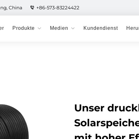
ang, China
+86-573-83224422
er
Produkte
Medien
Kundendienst
Heru
Unser druck
Solarspeich
mit hoher Ef