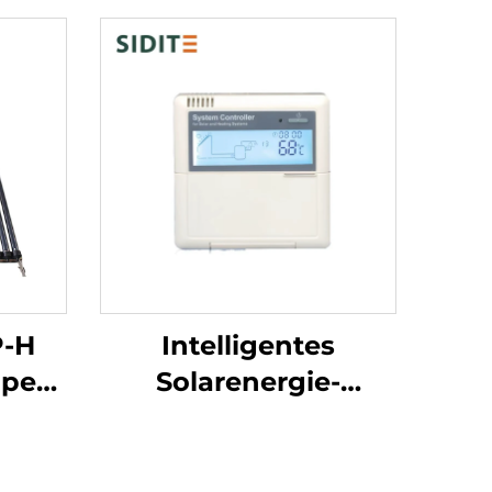
P-H
Intelligentes
ipen-
Solarenergie-
itzer
Management-System
ter
Automatische
erung
Temperaturdifferenzsteuer