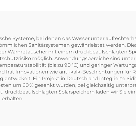
yurethan, nicht
und direkte
esst, für Hotels,
Verbindung f
freistehend
freistehende Ho
mische Systeme, bei denen das Wasser unter aufrechterh
rkömmlichen Sanitärsystemen gewährleistet werden. Di
über Wärmetauscher mit einem druckbeaufschlagten Spe
rostschutzrisiko möglich. Anwendungsbereiche sind un
emperaturstabilität (bis zu 90 °C) und geringer Wartung
und hat Innovationen wie anti-kalk-Beschichtungen fü
 entwickelt. Ein Projekt in Deutschland integrierte S
kosten um 60 % gesenkt wurden, bei gleichzeitig unter
u druckbeaufschlagten Solarspeichern laden wir Sie ein
 erhalten.