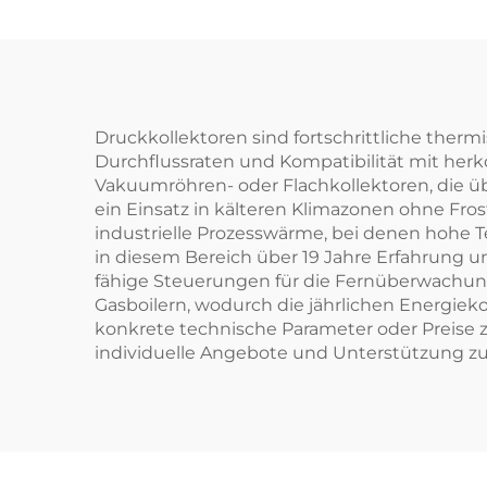
50kW Off-Grid
Pol
Windkraftanlage mit
gepr
Logo
Druckkollektoren sind fortschrittliche ther
Durchflussraten und Kompatibilität mit he
Vakuumröhren- oder Flachkollektoren, die 
ein Einsatz in kälteren Klimazonen ohne F
industrielle Prozesswärme, bei denen hohe T
in diesem Bereich über 19 Jahre Erfahrung 
fähige Steuerungen für die Fernüberwachung
Gasboilern, wodurch die jährlichen Energie
konkrete technische Parameter oder Preise z
individuelle Angebote und Unterstützung zu