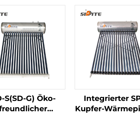
-S(SD-G) Öko-
Integrierter S
freundlicher
Kupfer-Wärmep
irtschaftlicher
Solar-Wassererh
r-Wassererhitzer
mit intelligen
t hohem Druck,
Frostschutzsteu