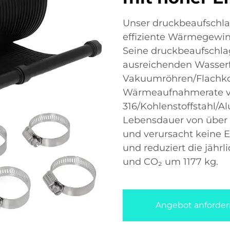
Unser druckbeaufschlag
effiziente Wärmegewin
Seine druckbeaufschlag
ausreichenden Wasserf
Vakuumröhren/Flachko
Wärmeaufnahmerate von
316/Kohlenstoffstahl/A
Lebensdauer von über 
und verursacht keine E
und reduziert die jähr
und CO₂ um 1177 kg.
Angebot anforder