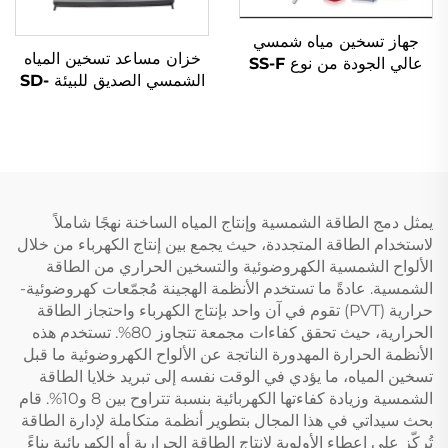
جهاز تسخين مياه شمسي
خزان مساعد تسخين المياه
عالي الجودة من نوع SS-F
الشمسي الصديق للبيئة SD-
لوحة مسطحة مقسمة سهل
T 55 مم ضغط عالٍ من
التركيب في الهواء الطلق
البولي يوريثين خزان داخلي
خزان غير مضغوط غير مباشر
SUS304-2B للفنادق والهواء
من الفولاذ المقاوم للصدأ مع
الطلق
لفائف نحاسية
يمثل دمج الطاقة الشمسية وإنتاج المياه الساخنة نهجًا شاملاً
لاستخدام الطاقة المتجددة، حيث يجمع بين إنتاج الكهرباء من خلال
الألواح الشمسية الكهروضوئية والتسخين الحراري من الطاقة
الشمسية. عادةً ما تستخدم الأنظمة الهجينة مُجمّعات كهروضوئية-
حرارية (PVT) تقوم في آن واحد بإنتاج الكهرباء واحتجاز الطاقة
الحرارية، حيث تحقق كفاءات مجمعة تتجاوز 80%. تستخدم هذه
الأنظمة الحرارة المهدورة الناتجة عن الألواح الكهروضوئية ما قبل
تسخين المياه، ما يؤدي في الوقت نفسه إلى تبريد خلايا الطاقة
الشمسية وزيادة كفاءتها الكهربائية بنسبة تتراوح بين 8 و10%. قام
بحث سيداتي في هذا المجال بتطوير أنظمة متكاملة لإدارة الطاقة
تُركّز على إعطاء الأولوية لإنتاج الطاقة الحرارية أو الكهربائية بناءً