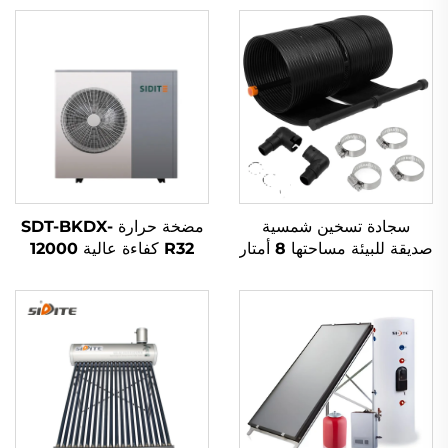
سجادة تسخين شمسية
مضخة حرارة SDT-BKDX-
صديقة للبيئة مساحتها 8 أمتار
R32 كفاءة عالية 12000
مربعة ومصنوعة من مادة
وحدة حرارية بريطانية تسخين
المطاط الخارجية لامتصاص
صديق للبيئة مصدر هوائي
طاقة الشمس للماء الساخن
للمنازل والمكاتب والمساحات
التجارية بهدوء