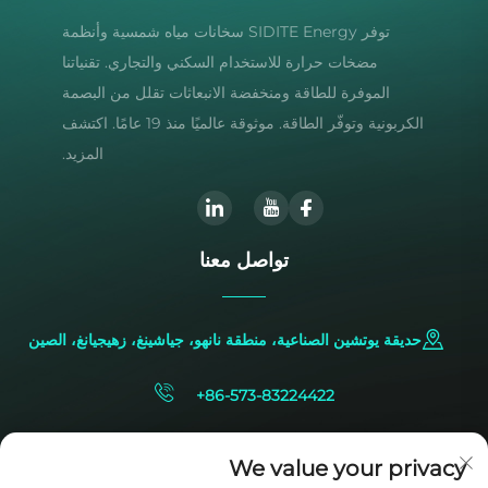
توفر SIDITE Energy سخانات مياه شمسية وأنظمة
مضخات حرارة للاستخدام السكني والتجاري. تقنياتنا
الموفرة للطاقة ومنخفضة الانبعاثات تقلل من البصمة
الكربونية وتوفّر الطاقة. موثوقة عالميًا منذ 19 عامًا. اكتشف
المزيد.
تواصل معنا
حديقة يوتشين الصناعية، منطقة نانهو، جياشينغ، زهيجيانغ، الصين
+86-573-83224422
[email protected]
We value your privacy