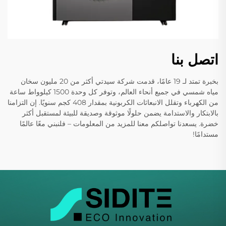
اتصل بنا
بخبرة تمتد لـ 19 عامًا، قدمت شركة سيدتي أكثر من 20 مليون سخان
مياه شمسي في جميع أنحاء العالم، وتوفر كل وحدة 1500 كيلوواط ساعة
من الكهرباء وتقلل الانبعاثات الكربونية بمقدار 408 كجم سنويًا. إن التزامنا
بالابتكار والاستدامة يضمن حلولًا موثوقة وصديقة للبيئة لمستقبل أكثر
خضرة. يسعدنا تواصلكم معنا للمزيد من المعلومات – فلنبني معًا عالمًا
مستدامًا!