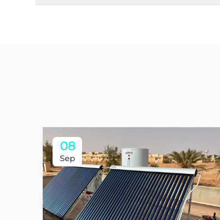
08
Sep