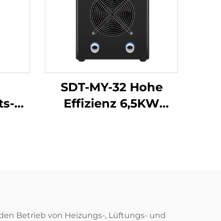
SDT-MY-32 Hohe
ts-
Effizienz 6,5KW
48.6-
Poolheizung
A
Ruhebetrieb R32
e
Kältemittel
- und
Energieeinsparnd
g
Niedriggeräusch
che
Galvanisiertes
für
Stahlgehäuse für
e den Betrieb von Heizungs-, Lüftungs- und