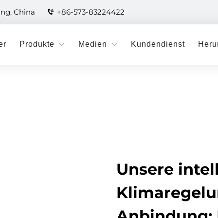
ang, China
+86-573-83224422
er
Produkte
Medien
Kundendienst
Heru
Unsere intel
Klimaregel
Anbindung: