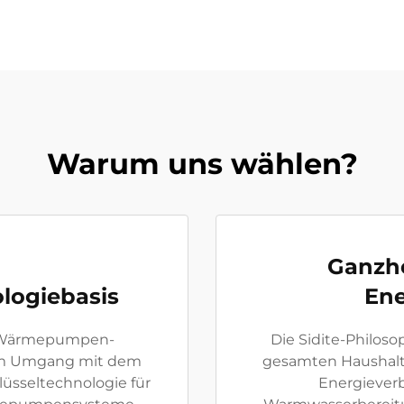
Warum uns wählen?
Ganzhe
ogiebasis
Ene
er Wärmepumpen-
Die Sidite-Philoso
 im Umgang mit dem
gesamten Haushalt.
üsseltechnologie für
Energieverb