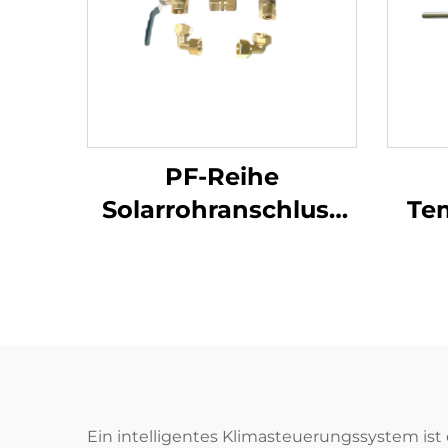
PF-Reihe
Solarrohranschluss
Te
Universeller
So
Röhrenanschluss für
korr
SFB/SFC
T
Kollektorschaltungen
Schnell montage
Solar-Kollektoren
S
Ein intelligentes Klimasteuerungssystem ist 