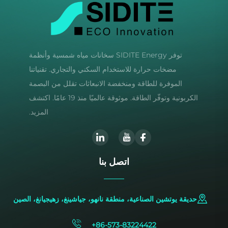
توفر SIDITE Energy سخانات مياه شمسية وأنظمة
مضخات حرارة للاستخدام السكني والتجاري. تقنياتنا
الموفرة للطاقة ومنخفضة الانبعاثات تقلل من البصمة
الكربونية وتوفّر الطاقة. موثوقة عالميًا منذ 19 عامًا. اكتشف
المزيد.
اتصل بنا
حديقة يوتشين الصناعية، منطقة نانهو، جياشينغ، زهيجيانغ، الصين
+86-573-83224422