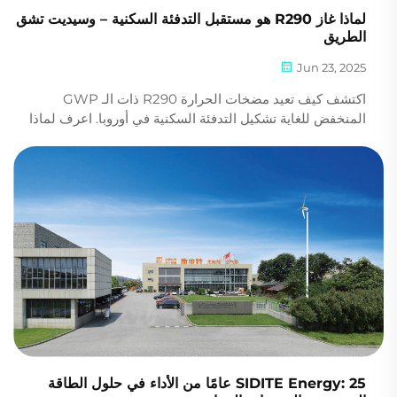
لماذا غاز R290 هو مستقبل التدفئة السكنية – وسيديت تشق
الطريق
Jun 23, 2025
اكتشف كيف تعيد مضخات الحرارة R290 ذات الـ GWP
المنخفض للغاية تشكيل التدفئة السكنية في أوروبا. اعرف لماذا
يعد نظام SIDITE الموفر، الهادئ والذكي وحدة واحدة الاختيار
الأمثل للمستقبل بالنسبة للبنائين وأصحاب المنازل. اكتشف
المزيد اليوم.
SIDITE Energy: 25 عامًا من الأداء في حلول الطاقة