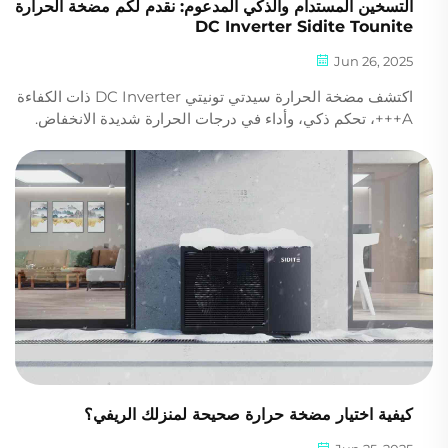
التسخين المستدام والذكي المدعوم: نقدم لكم مضخة الحرارة
DC Inverter Sidite Tounite
Jun 26, 2025
اكتشف مضخة الحرارة سيدتي تونيتي DC Inverter ذات الكفاءة
A+++، تحكم ذكي، وأداء في درجات الحرارة شديدة الانخفاض.
قلل التكاليف والانبعاثات اليوم. اكتشف المزيد.
كيفية اختيار مضخة حرارة صحيحة لمنزلك الريفي؟