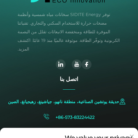
توفر SIDITE Energy سخانات مياه شمسية وأنظمة
مضخات حرارة للاستخدام السكني والتجاري. تقنياتنا
الموفرة للطاقة ومنخفضة الانبعاثات تقلل من البصمة
الكربونية وتوفّر الطاقة. موثوقة عالميًا منذ 19 عامًا. اكتشف
المزيد.
اتصل بنا
حديقة يوتشين الصناعية، منطقة نانهو، جياشينغ، زهيجيانغ، الصين
+86-573-83224422
[email protected]