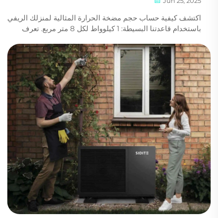
Jun 25, 2025
اكتشف كيفية حساب حجم مضخة الحرارة المثالية لمنزلك الريفي
باستخدام قاعدتنا البسيطة: 1 كيلوواط لكل 8 متر مربع. تعرف
على سبب تقديم غاز R290 كفاءة وفعالية أعلى من حيث
الاستدامة. احصل على توصية شخصية مجانية اليوم.