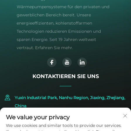
Wärmepumpensysteme für den privaten und
gewerblichen Bereich bereit. Unsere
energieeffizienten, kohlenstoffarmen
Technologien reduzieren Emissionen und
sparen Energie. Seit 19 Jahren weltweit
vertraut. Erfahren Sie mehr.
KONTAKTIEREN SIE UNS
Yuxin Industrial Park, Nanhu Region, Jiaxing, Zhejiang,
China
We value your privacy
+86-573-83224422
We use cookies and similar tools to provide our services.