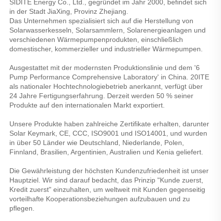
SIDITE Energy Co., Ltd., gegründet im Jahr 2000, befindet sich 
in der Stadt JiaXing, Provinz Zhejiang. 
Das Unternehmen spezialisiert sich auf die Herstellung von 
Solarwasserkesseln, Solarsammlern, Solarenergieanlagen und 
verschiedenen Wärmepumpenprodukten, einschließlich 
domestischer, kommerzieller und industrieller Wärmepumpen. 
Ausgestattet mit der modernsten Produktionslinie und dem '6 
Pump Performance Comprehensive Laboratory' in China. 20ITE 
als nationaler Hochtechnologiebetrieb anerkannt, verfügt über 
24 Jahre Fertigungserfahrung. Derzeit werden 50 % seiner 
Produkte auf den internationalen Markt exportiert. 
Unsere Produkte haben zahlreiche Zertifikate erhalten, darunter 
Solar Keymark, CE, CCC, ISO9001 und ISO14001, und wurden 
in über 50 Länder wie Deutschland, Niederlande, Polen, 
Finnland, Brasilien, Argentinien, Australien und Kenia geliefert. 
Die Gewährleistung der höchsten Kundenzufriedenheit ist unser 
Hauptziel. Wir sind darauf bedacht, das Prinzip "Kunde zuerst, 
Kredit zuerst" einzuhalten, um weltweit mit Kunden gegenseitig 
vorteilhafte Kooperationsbeziehungen aufzubauen und zu 
pflegen. 