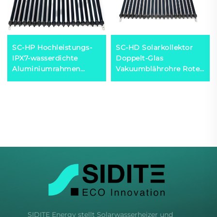
SC-HP Hochleistungs-
SC-HD Solarkollektor
IPX7-wasserdichte
Doppelt-Glas
Aluminiumrahmen
Vakuumblährohre Rotes
Solarwasserheizer
Kupfer
Evakuierte-Röhren-
Wärmeleitungsrohr
Solarkollektor
Niedrig -35°C
Steinschafswolle
Temperaturwiderstand
Außenbereich Hotel
Hoch Freistehend
Outdoor
SIDITE Energy stellt Solarwasserheizer und