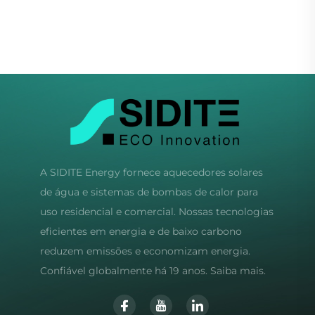
Sistema de Energia
Pressurizado com
Eólica Fora da Rede
Placas Planas e Tubos a
com Logotipo.
Vácuo para Uso
Residencial, Comercial e
Industrial
A SIDITE Energy fornece aquecedores solares
de água e sistemas de bombas de calor para
uso residencial e comercial. Nossas tecnologias
eficientes em energia e de baixo carbono
reduzem emissões e economizam energia.
Confiável globalmente há 19 anos. Saiba mais.