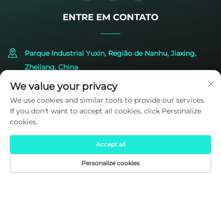
ENTRE EM CONTATO
Parque Industrial Yuxin, Região de Nanhu, Jiaxing,
Zhejiang, China
We value your privacy
+86-573-83224422
We use cookies and similar tools to provide our services.
If you don't want to accept all cookies, click Personalize
[email protected]
cookies.
Accept all
Personalize cookies
PÁGINA INICIAL
PRODUTOS
E-MAIL
TELEFONE
Direitos autorais © 2025 por SIDITE Energy Co., Ltd.
Política de
Privacidade