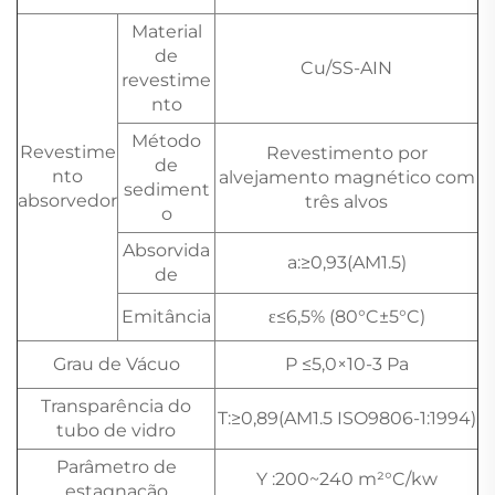
Material
de
Cu/SS-AIN
revestime
nto
Método
Revestime
Revestimento por
de
nto
alvejamento magnético com
sediment
absorvedor
três alvos
o
Absorvida
a:≥0,93(AM1.5)
de
Emitância
ε≤6,5% (80°C±5°C)
Grau de Vácuo
P ≤5,0×10-3 Pa
Transparência do
T:≥0,89(AM1.5 ISO9806-1:1994)
tubo de vidro
Parâmetro de
Y :200~240 m²°C/kw
estagnação