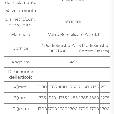
dell'Isolamento
Valvola a vuoto
Diametro/Lung
φ58/1800
hezza (mm)
Materiale
Vetro Borosilicato Alto 3.3
2 Piedi(Sinistra-A
3 Piedi(Sinistra-
Cornice
DESTRA)
Centro-Destra)
Angolare
45°
Dimensione
dell'articolo
A(mm)
1010
1385
1610
1760
2060
2135
2510
B(mm)
735
1110
1335
1485
1785
1860
2235
C ((mm)
1700
1700
1700
1700
1700
1700
1700