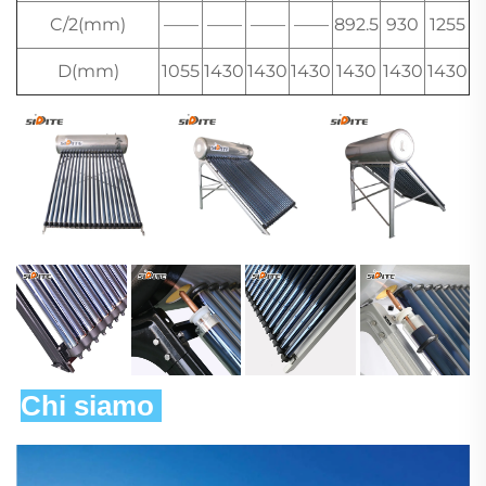
C/2(mm)
——
——
——
——
892.5
930
1255
D(mm)
1055
1430
1430
1430
1430
1430
1430
Chi siamo 