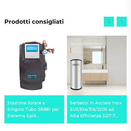
Prodotti consigliati
Stazione Solare a
Serbatoi in Acciaio Inox
Singolo Tubo SR881 per
SUS304/316/2205 ad
Sistema Split
Alta Efficienza SDT-T
Pressurizzato
per Accumulo Calore
Acqua Calda con Pomp