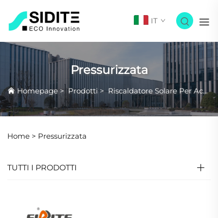
IT
Pressurizzata
Homepage
>
Prodotti
>
Riscaldatore Solare Per Acqua
Home >
Pressurizzata
TUTTI I PRODOTTI