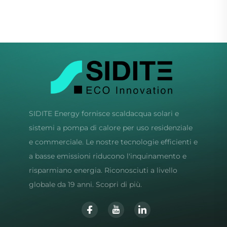
heat e Collettore Solare
SIDITE Energy fornisce scaldacqua solari e
sistemi a pompa di calore per uso residenziale
e commerciale. Le nostre tecnologie efficienti e
a basse emissioni riducono l'inquinamento e
risparmiano energia. Riconosciuti a livello
globale da 19 anni. Scopri di più.