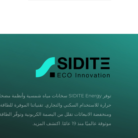
توفر SIDITE Energy سخانات مياه شمسية وأنظمة مض
حرارة للاستخدام السكني والتجاري. تقنياتنا الموفرة للطاقة
ومنخفضة الانبعاثات تقلل من البصمة الكربونية وتوفّر الطاقة.
موثوقة عالميًا منذ 19 عامًا. اكتشف المزيد.