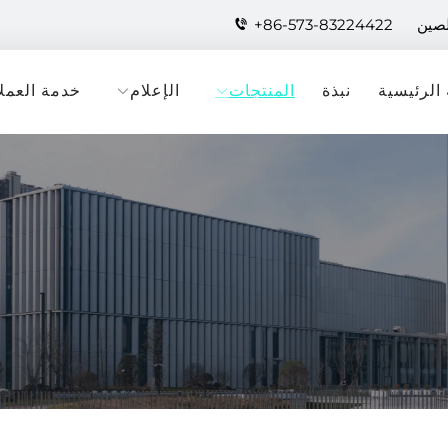
لصين
+86-573-83224422
الرئيسية
نبذة
المنتجات
الإعلام
خدمة العملا