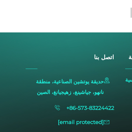
ة
اتصل بنا
ية
حديقة يوتشين الصناعية، منطقة
نانهو، جياشينغ، زهيجيانغ، الصين
+86-573-83224422
[email protected]