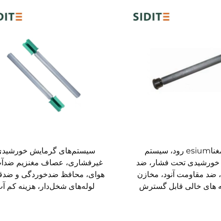
مدل مغناesium رود، سیستم
سیستم‌های گرمایش خورشید
خورشیدی تحت فشار، ضد
غیرفشاری، عصاف مغنزیم ضدآب
 ضد مقاومت آنود، مخازن
هوای، محافظ ضدخوردگی و ضدق
ه های خالی قابل گسترش
لوله‌های شخل‌دار، هزینه کم آ