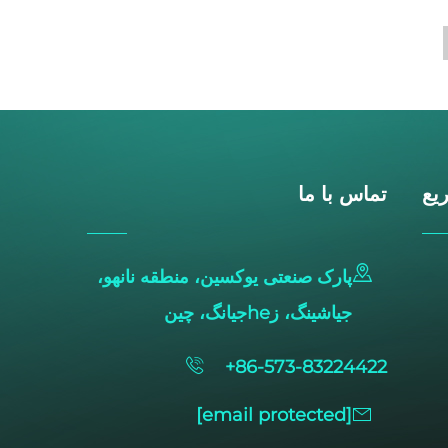
یع
تماس با ما
پارک صنعتی یوکسین، منطقه نانهو،
جیاشینگ، زheجیانگ، چین
+86-573-83224422
[email protected]