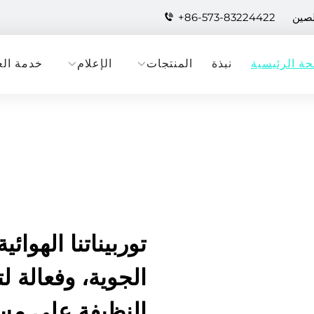
لصين
+86-573-83224422
ة الرئيسية
نبذة
المنتجات
الإعلام
خدمة الع
توربيناتنا الهوائ
الجوية، وفعالة ل
النظيفة على مست