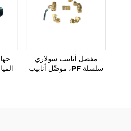
مفصل أنابيب سولاري
جها
سلسلة PF، موصِّل أنابيب
عالمي لمكثفات
SFB/SFC، تركيب بدون
دوران للمجمعات
الشمسية.
-0