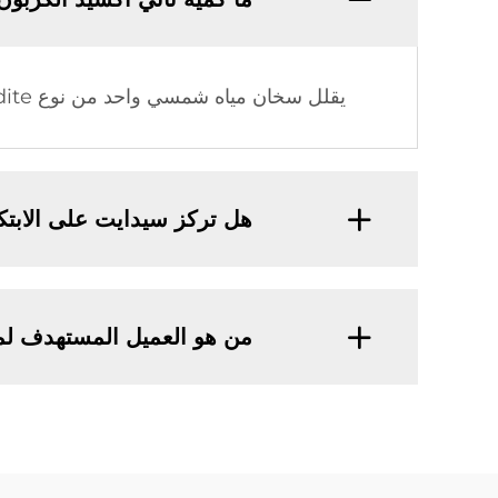
يقلل سخان مياه شمسي واحد من نوع Sidite انبعاثات ثاني أكسيد الكربون بمقدار 1177 كيلوغرام كل عام.
هل تركز سيدايت على الابتكا
من هو العميل المستهدف ل