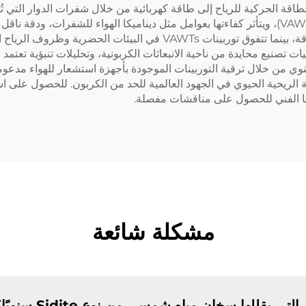
لطاقة الحركية للرياح إلى طاقة كهربائية من خلال شفرات الدوار التي تُدي
التطبيقات ذات المقياس الكبير بسبب إنتاجها الأعلى للطاقة، بينما تتفو
ت تصنيع محايدة من ناحية الانبعاثات الكربونية، وتحليلات تنبؤية تعتم
بة 20% في إنتاج الطاقة السنوي من خلال ترقية التوربينات الموجودة بأجهزة استشعار ل
الريحية الحيوي في الجهود العالمية للحد من الكربون. للحصول على اس
نا الفني للحصول على مناقشات مفصلة.
مشكلة شائعة
 يقللها سخان مياه شمسي من نوع Sidite سنويًا؟