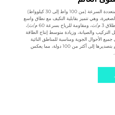
تقدم توربيناتنا الهوائية نماذج متعددة السرعة (من 100 واط إلى 30 كيلوواط)
لصغيرة، وهي تتميز بقابلية التكيف مع نطاق واسع
من سرعات الرياح (سرعة انطلاق 3 م/ث، ومقاومة للرياح بسرعة 60 م/ث)،
 التركيب والصيانة، وزيادة متوسط إنتاج الطاقة
%. تعمل في جميع الأحوال الجوية ومناسبة للمناطق النائية
والسيناريوهات الهجينة، ونقوم بتصديرها إلى أكثر من 100 دولة، مما يعكس