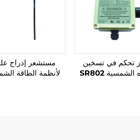
ز تحكم في تسخين
مستشعر إدراج عل
المياه الشمسية SR802
لأنظمة الطاقة الشم
عالي القدرة 4000W
غلاف ABS ثقيل الوزن
مراقبة مستوى المي
180-264V تيار متردد
ودرجة الحرارة المتو
50/60Hz مقاوم للماء
مع مسخن المياه ال
IP43 UL94 V