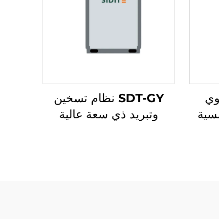
وي
SDT-GY نظام تسخين
سية
وتبريد ذي سعة عالية
غير المضغوطة قياس 1/2''
48.6-238 كيلوواط
اه
باستخدام ضاغط لولبي غاز
افقة
R410A مضخة حرارة
شمسي
تجارية صناعية للمباني
الكبيرة والاستخدام المنزلي