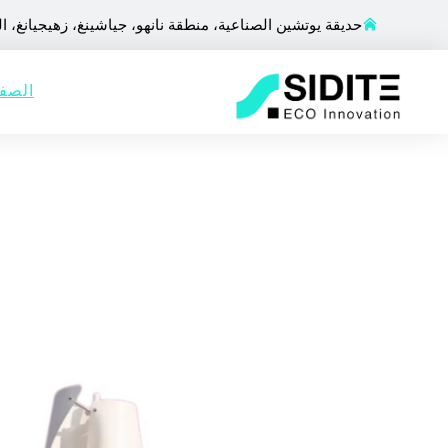
حديقة يوتشين الصناعية، منطقة نانهو، جياشينغ، زهيجيانغ، ا
الصفح