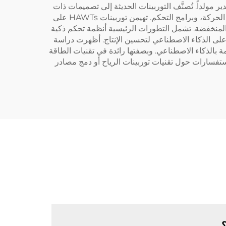
ر مولداً. تُصنَّف التوربينات الحديثة إلى تصميمات ذات
محور أفقي (HAWTs) وتصميمات ذات محور عمودي (VAWTs)، ويتأثر كفاءتها بعوامل مثل ديناميكا الهواء للشفرات، ودقة ناقل الحركة، وبرامج التحكم. تهيمن توربينات HAWTs على
ق توربينات VAWTs في البيئات الحضرية وظروف الرياح المنخفضة. تشمل التطورات الرئيسية أنظمة تحكم ذكية
د على الذكاء الاصطناعي لتحسين الإنتاج. أظهرت دراسة
لهواء مدعومة بالذكاء الاصطناعي. وبصفتها رائدة في تقنيات الطاقة
تفسارات حول تقنيات توربينات الرياح أو دمج مصادر