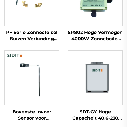
PF Serie Zonnestelsel
SR802 Hoge Vermogen
Buizen Verbinding
4000W Zonneboiler
Universele Buis
Controller Zware ABS
Connector voor
Behuizing 180-264V AC
SFB/SFC Manifold
50/60Hz IP43
Dozen Geen-draai
Waterdicht UL94 V-0
Installatie
Zonnecollectors
Bovenste Invoer
SDT-GY Hoge
Sensor voor
Capaciteit 48,6-238
Ongepressioneerde
kW Scroll Compressor