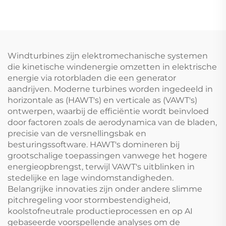
Zonnestelsels 1/2''
R410A Commerciële
Waterpeil
Industriële
Temperatuurmonitoring
Verwarming Koeling
Compatibel met
Groot Industrieel
Zonnewaterwarmers
Warmtepompsysteem
Windturbines zijn elektromechanische systemen
Huishoudens
die kinetische windenergie omzetten in elektrische
energie via rotorbladen die een generator
aandrijven. Moderne turbines worden ingedeeld in
horizontale as (HAWT's) en verticale as (VAWT's)
ontwerpen, waarbij de efficiëntie wordt beïnvloed
door factoren zoals de aerodynamica van de bladen,
precisie van de versnellingsbak en
besturingssoftware. HAWT's domineren bij
grootschalige toepassingen vanwege het hogere
energieopbrengst, terwijl VAWT's uitblinken in
stedelijke en lage windomstandigheden.
Belangrijke innovaties zijn onder andere slimme
pitchregeling voor stormbestendigheid,
koolstofneutrale productieprocessen en op AI
gebaseerde voorspellende analyses om de