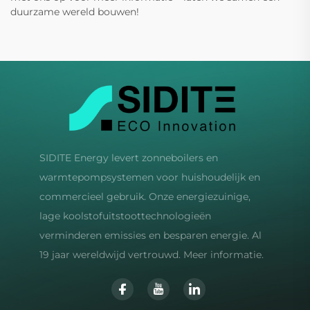
duurzame wereld bouwen!
SIDITE Energy levert zonneboilers en
warmtepompsystemen voor huishoudelijk en
commercieel gebruik. Onze energiezuinige,
lage koolstofuitstoottechnologieën
verminderen emissies en besparen energie. Al
19 jaar wereldwijd vertrouwd. Meer informatie.