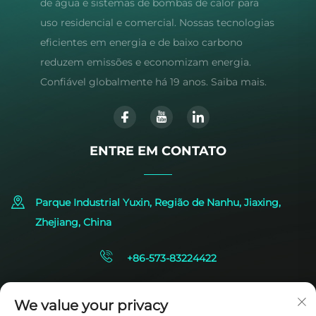
de água e sistemas de bombas de calor para
uso residencial e comercial. Nossas tecnologias
eficientes em energia e de baixo carbono
reduzem emissões e economizam energia.
Confiável globalmente há 19 anos. Saiba mais.
ENTRE EM CONTATO
Parque Industrial Yuxin, Região de Nanhu, Jiaxing,
Zhejiang, China
+86-573-83224422
[email protected]
We value your privacy