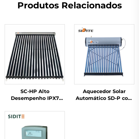
Produtos Relacionados
SC-HP Alto
Aquecedor Solar
Desempenho IPX7
Automático SD-P com
Impermeável
Tanques Internos
Aquecedor Solar de
Duplos Pressurizados,
Água com Quadro de
Aquecimento Rápido,
Alumínio Coletor Solar
Trocador de Calor Não
com Tubos Evacuados
Pressurizado para