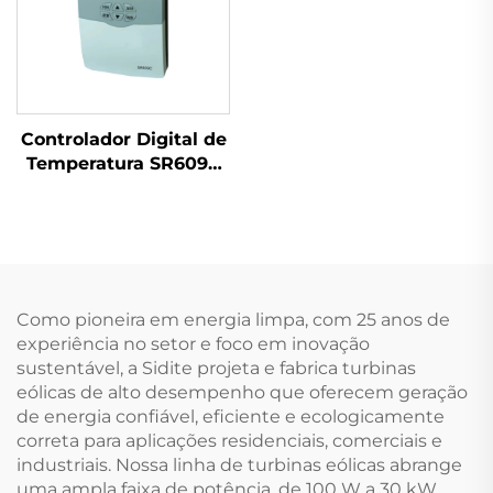
lã de rocha Para Uso
Hotéis ao Ar Livre
Externo em Hotéis
Controlador Digital de
Temperatura SR609C
para Sistemas Solares
Pressurizados
Aquecimento em 3
Etapas ±2℃ Precisão
Potência de
Aquecimento Auxiliar
Como pioneira em energia limpa, com 25 anos de
de 2000W
experiência no setor e foco em inovação
sustentável, a Sidite projeta e fabrica turbinas
eólicas de alto desempenho que oferecem geração
de energia confiável, eficiente e ecologicamente
correta para aplicações residenciais, comerciais e
industriais. Nossa linha de turbinas eólicas abrange
uma ampla faixa de potência, de 100 W a 30 kW,