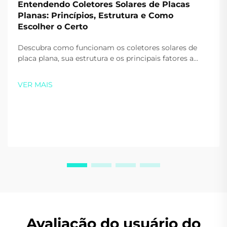
Entendendo Coletores Solares de Placas
Planas: Princípios, Estrutura e Como
Escolher o Certo
Descubra como funcionam os coletores solares de
placa plana, sua estrutura e os principais fatores a
serem considerados ao escolher um para sua casa ou
empresa. Maximize eficiência e economia—baixe
VER MAIS
nosso guia gratuito ainda hoje.
Avaliação do usuário do