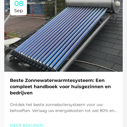
08
Sep
Beste Zonnewaterwarmtesysteem: Een
compleet handboek voor huisgezinnen en
bedrijven
Ontdek het beste zonneboilersysteem voor uw
behoeften. Verlaag uw energiekosten tot wel 80% en
verminder koolstofuitstoot met de hoog-efficiënte
oplossingen van Sidite. Vraag vandaag uw
MEER BEKIJKEN