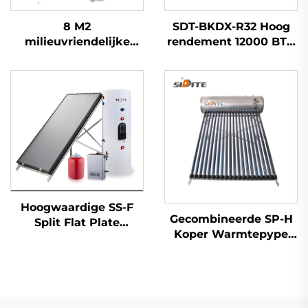
8 M2
SDT-BKDX-R32 Hoog
milieuvriendelijke
rendement 12000 BTU
zonnige
Warmtepompverwarmi
verwarmingsmat
Milieuvriendelijke
outdoor rubber
Luchtbron voor Thuis,
materiaal voor
Kantoor en
opname van zonne-
Commerciële Ruimtes
energie
Stil
waterverwarmer
Hoogwaardige SS-F
Gecombineerde SP-H
Split Flat Plate
Koper Warmtepype
Zonneboiler
Zonnewaterverwarming
Gemakkelijk Buiten
Intelligent
Staand Onbewaakt
Vriesbestendige
Indirect Roestvrij Staal
Controller Directe
Reservoir Koperen Coil