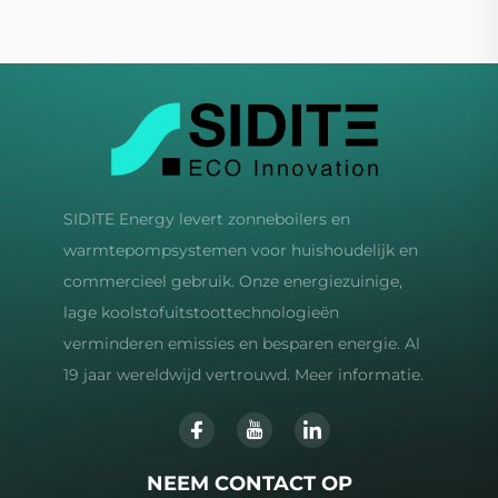
SIDITE Energy levert zonneboilers en
warmtepompsystemen voor huishoudelijk en
commercieel gebruik. Onze energiezuinige,
lage koolstofuitstoottechnologieën
verminderen emissies en besparen energie. Al
19 jaar wereldwijd vertrouwd. Meer informatie.
NEEM CONTACT OP