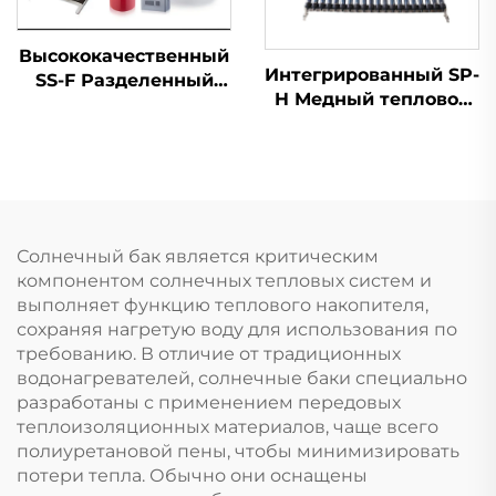
Помещений Тихий
Высококачественный
Интегрированный SP-
SS-F Разделенный
H Медный тепловой
Плоскопластинчатый
трубчатый
Солнечный
солнечный
Водонагреватель
водонагреватель с
Легкий Уличный
интеллектуальным
Настенный
контроллером против
Косвенный Бак из
замерзания, прямое
Нержавеющей Стали
Солнечный бак является критическим
подключение для
с Медной Змеевиком
компонентом солнечных тепловых систем и
отеля, напольный
выполняет функцию теплового накопителя,
сохраняя нагретую воду для использования по
требованию. В отличие от традиционных
водонагревателей, солнечные баки специально
разработаны с применением передовых
теплоизоляционных материалов, чаще всего
полиуретановой пены, чтобы минимизировать
потери тепла. Обычно они оснащены