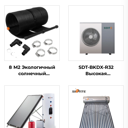
8 М2 Экологичный
SDT-BKDX-R32
солнечный
Высокая
нагревательный мат
Эффективность 12000
на открытом воздухе
BTU Тепловой Насос
из резинового
Обогреватель
материала для
Экологичный
поглощения
Воздушный Источник
солнечной энергии
для Домашнего
водонагревателя
Офиса и
Коммерческих