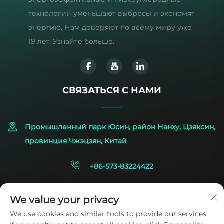
технологии уменьшают выбросы и экономят
энергию. Нам доверяют по всему миру уже
19 лет. Узнайте больше.
СВЯЗАТЬСЯ С НАМИ
Промышленный парк Юсин, район Нанху, Цзяксин,
провинция Чжэцзян, Китай
+86-573-83224422
[email protected]
We value your privacy
We use cookies and similar tools to provide our services.