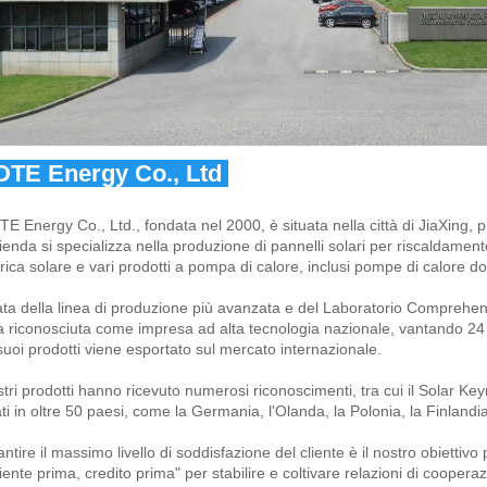
DTE Energy Co., Ltd 
TE Energy Co., Ltd., fondata nel 2000, è situata nella città di JiaXing, p
ienda si specializza nella produzione di pannelli solari per riscaldamento
trica solare e vari prodotti a pompa di calore, inclusi pompe di calore do
ta della linea di produzione più avanzata e del Laboratorio Comprehens
a riconosciuta come impresa ad alta tecnologia nazionale, vantando 24 
suoi prodotti viene esportato sul mercato internazionale. 
stri prodotti hanno ricevuto numerosi riconoscimenti, tra cui il Solar 
ati in oltre 50 paesi, come la Germania, l'Olanda, la Polonia, la Finlandia, 
ntire il massimo livello di soddisfazione del cliente è il nostro obiettivo 
liente prima, credito prima" per stabilire e coltivare relazioni di coopera