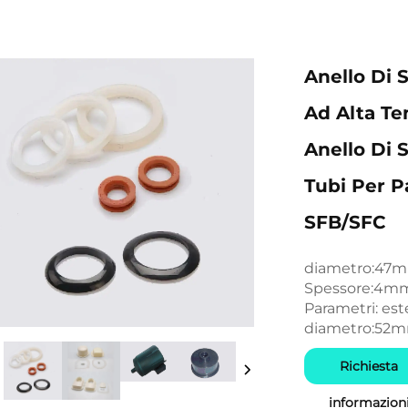
Anello Di 
Ad Alta Te
Anello Di 
Tubi Per P
SFB/SFC
diametro:47
Spessore:4m
Parametri: es
diametro:52m
Richiesta
informazion