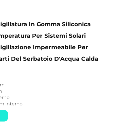
Sigillatura In Gomma Siliconica
mperatura Per Sistemi Solari
Sigillazione Impermeabile Per
arti Del Serbatoio D'Acqua Calda
mm
m
terno
m interno
i