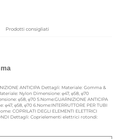
Prodotti consigliati
mma 
IZIONE ANTICIPA Dettagli: Materiale: Gomma & 
teriale: Nylon Dimensione: φ47, φ58, φ70 
nsione: φ58, φ70 5.Nome:GUARNIZIONE ANTICIPA 
e: φ47, φ58, φ70 6.Nome:INTERRUTTORE PER TUBI 
7.Nome: COPRILATI DEGLI ELEMENTI ELETTRICI 
 Dettagli: Coprielementi elettrici rotondi: 