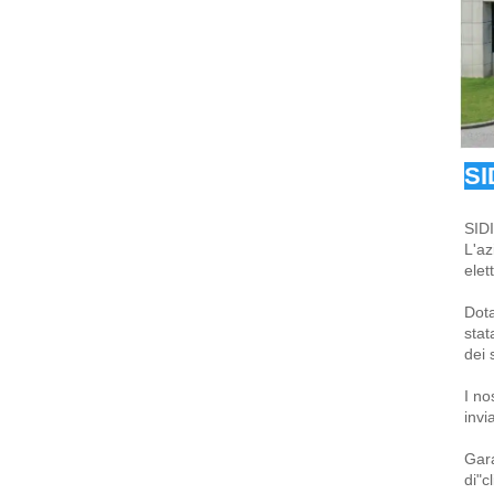
SI
SIDI
L'az
elet
Dota
stat
dei 
I no
invi
Gara
di"c