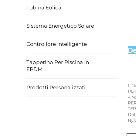
Tubina Eolica
Sistema Energetico Solare
Controllore Intelligente
De
Tappetino Per Piscina In
EPDM
1. 
Prodotti Personalizzati
Pla
4.N
PER
TER
Det
Nyl