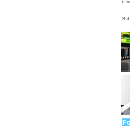
tutt
Sid
Fo