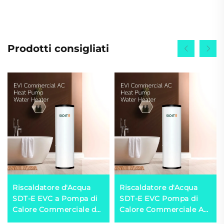
Prodotti consigliati
Riscaldatore d'Acqua
Riscaldatore d'Acqua
SDT-E EVC a Pompa di
SDT-E EVC Pompa di
Calore Commerciale da
Calore Commerciale AC
150L a 500L Efficiente
Capacità 150L-500L