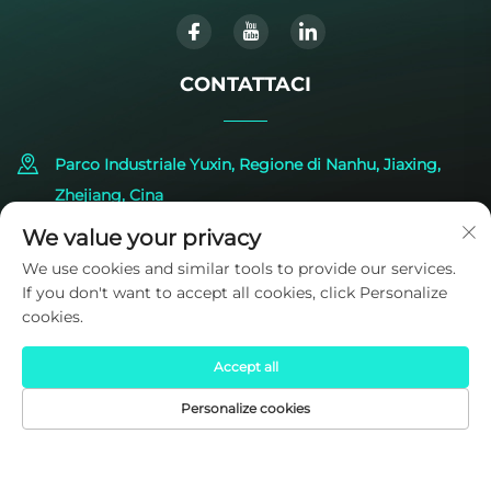
CONTATTACI
Parco Industriale Yuxin, Regione di Nanhu, Jiaxing,
Zhejiang, Cina
We value your privacy
+86-573-83224422
We use cookies and similar tools to provide our services.
If you don't want to accept all cookies, click Personalize
[email protected]
cookies.
Accept all
Personalize cookies
HOMEPAGE
PRODOTTI
EMAIL
TEL
Copyright © 2025 di SIDITE Energy Co., Ltd.
Informativa sulla
privacy