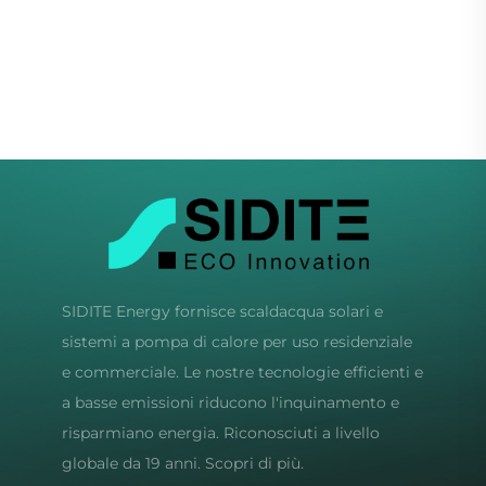
Energeticamente con
Efficiente
Guscio Galvanizzato e
Energeticamente con
Serbatoio Interno SPCC
Serbatoio Interno in
per Alberghi
Acciaio SPCC
Galvanizzato per le Case
SIDITE Energy fornisce scaldacqua solari e
sistemi a pompa di calore per uso residenziale
e commerciale. Le nostre tecnologie efficienti e
a basse emissioni riducono l'inquinamento e
risparmiano energia. Riconosciuti a livello
globale da 19 anni. Scopri di più.