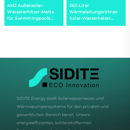
4M2 Außensolar-
360-Liter
Wassererhitzer-Matte
Wärmeleitungsröhren
für Swimmingpools
Solar-Wasserheizer
Öko-freundliche
Hochdruck Export nach
Solarheizlösung
Mexiko, Brasilien,
Spanien, Italien
SIDITE Energy stellt Solarwasserheizer und
Wärmepumpensysteme für den privaten und
gewerblichen Bereich bereit. Unsere
energieeffizienten, kohlenstoffarmen