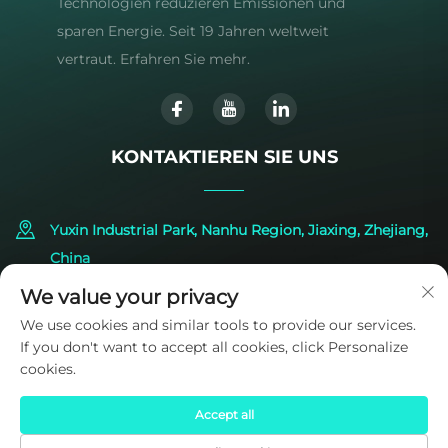
Technologien reduzieren Emissionen und
sparen Energie. Seit 19 Jahren weltweit
vertraut. Erfahren Sie mehr.
KONTAKTIEREN SIE UNS
Yuxin Industrial Park, Nanhu Region, Jiaxing, Zhejiang,
China
We value your privacy
+86-573-83224422
We use cookies and similar tools to provide our services.
If you don't want to accept all cookies, click Personalize
[email protected]
cookies.
Accept all