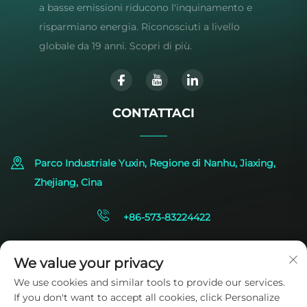
a basse emissioni riducono l'inquinamento e
risparmiano energia. Riconosciuti a livello
globale da 19 anni. Scopri di più.
CONTATTACI
Parco Industriale Yuxin, Regione di Nanhu, Jiaxing,
Zhejiang, Cina
+86-573-83224422
[email protected]
We value your privacy
We use cookies and similar tools to provide our services.
If you don't want to accept all cookies, click Personalize