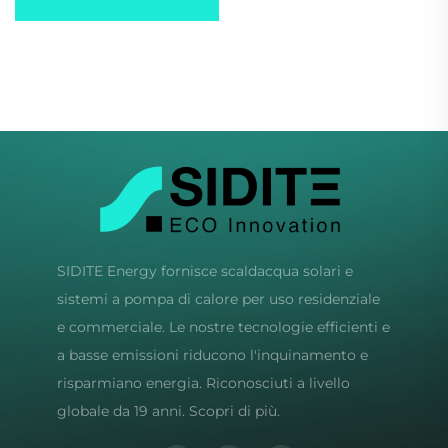
Inclusa Collettore Solare
Piatto Tubo Vuoto
Efficiente
Riscaldatore Solare per
Acqua per Uso
Domestico
Commerciale
Industriale
SIDITE Energy fornisce scaldacqua solari e
sistemi a pompa di calore per uso residenziale
e commerciale. Le nostre tecnologie efficienti e
a basse emissioni riducono l'inquinamento e
risparmiano energia. Riconosciuti a livello
globale da 19 anni. Scopri di più.