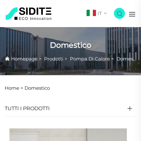
IT
Domestico
Homepage
>
Prodotti
>
Pompa Di Calore
>
Domestico
Home >
Domestico
TUTTI I PRODOTTI