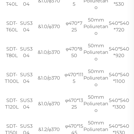
&1.0/φ370
Poliuretan
T40L
04
5
*530
o
50mm
SDT-
SUS3
φ470*7
540*540
&1.0/φ370
Poliuretan
T60L
04
25
*720
o
50mm
SDT-
SUS3
φ470*8
540*540
&1.0/p370
Poliuretan
T80L
04
50
*920
o
50mm
SDT-
SUS3
φ470*111
540*540
&1.0/p370
Poliuretan
T100L
04
5
*1100
o
50mm
SDT-
SUS3
φ470*13
540*540
&1.0/φ370
Poliuretan
T120L
04
25
*1300
o
50mm
SDT-
SUS3
φ470*15
540*540
&1.2/φ370
Poliuretan
T150L
04
45
*1530