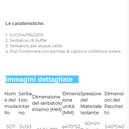
Le caratteristiche: 
1. SUS304/316/2205 
2. Serbatoio di buffer 
3. Serbatoio per acqua calda 
4. Può funzionare con pompa di calore e collettore solare 
Immagini dettagliate   
Nom
Serba
Dimens
Spessore
Dimensi
Dimensione
e del
toio
ione
del
oni del
del serbatoio
mode
inter
unità
Materiale
Pacchet
interno (MM)
llo
no
(MM)
Isolante
to
50mm
SDT-
SUS3
φ470*52
540*540