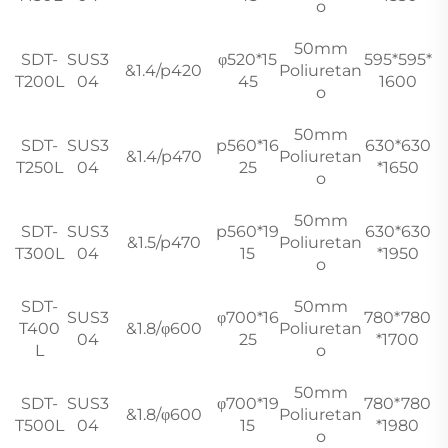
o
50mm
SDT-
SUS3
φ520*15
595*595*
&1.4/p420
Poliuretan
T200L
04
45
1600
o
50mm
SDT-
SUS3
p560*16
630*630
&1.4/p470
Poliuretan
T250L
04
25
*1650
o
50mm
SDT-
SUS3
p560*19
630*630
&1.5/p470
Poliuretan
T300L
04
15
*1950
o
SDT-
50mm
SUS3
φ700*16
780*780
T400
&1.8/φ600
Poliuretan
04
25
*1700
L
o
50mm
SDT-
SUS3
φ700*19
780*780
&1.8/φ600
Poliuretan
T500L
04
15
*1980
o