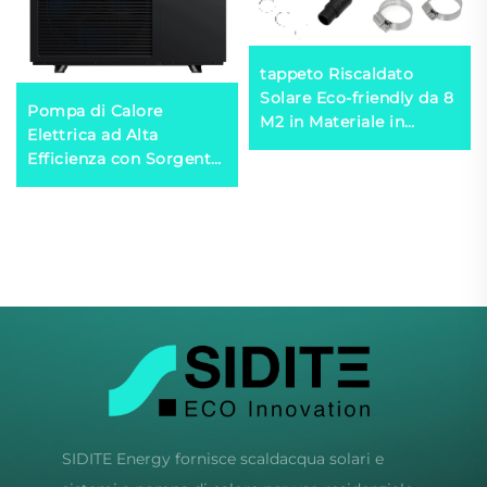
tappeto Riscaldato
Solare Eco-friendly da 8
Pompa di Calore
M2 in Materiale in
Elettrica ad Alta
Gomma per
Efficienza con Sorgente
Assorbimento
Aria R290 per un
Energetico Solare per
Utilizzo Domestico
Pannello Riscaldante
Comfortevole e
Acqua
Resistente in Metallo
SIDITE Energy fornisce scaldacqua solari e