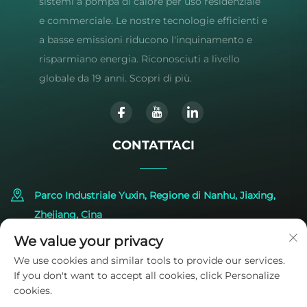
sistemi a pompa di calore per uso residenziale
e commerciale. Le nostre tecnologie efficienti e
a basse emissioni riducono l'inquinamento e
risparmiano energia. Riconosciuti a livello
globale da 19 anni. Scopri di più.
CONTATTACI
Parco Industriale Yuxin, Regione di Nanhu, Jiaxing,
Zhejiang, Cina
We value your privacy
+86-573-83224422
We use cookies and similar tools to provide our services.
If you don't want to accept all cookies, click Personalize
[email protected]
cookies.