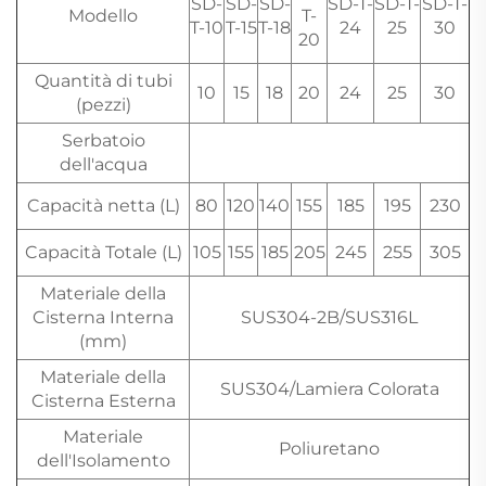
SD-
SD-
SD-
SD-T-
SD-T-
SD-T-
Modello
T-
T-10
T-15
T-18
24
25
30
20
Quantità di tubi
10
15
18
20
24
25
30
(pezzi)
Serbatoio
dell'acqua
Capacità netta (L)
80
120
140
155
185
195
230
Capacità Totale (L)
105
155
185
205
245
255
305
Materiale della
Cisterna Interna
SUS304-2B/SUS316L
(mm)
Materiale della
SUS304/Lamiera Colorata
Cisterna Esterna
Materiale
Poliuretano
dell'Isolamento