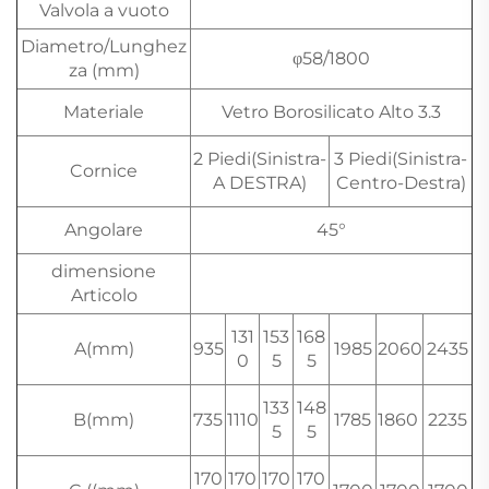
Valvola a vuoto
Diametro/Lunghez
φ58/1800
za (mm)
Materiale
Vetro Borosilicato Alto 3.3
2 Piedi(Sinistra-
3 Piedi(Sinistra-
Cornice
A DESTRA)
Centro-Destra)
Angolare
45°
dimensione
Articolo
131
153
168
A(mm)
935
1985
2060
2435
0
5
5
133
148
B(mm)
735
1110
1785
1860
2235
5
5
170
170
170
170