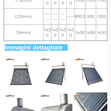
C ((mm)
1700
1700
1700
0
0
0
0
—
—
—
C/2(mm)
——
892.5
930
1255
—
—
—
143
143
143
143
D(mm)
1430
1430
1430
0
0
0
0
Immagini dettagliate   