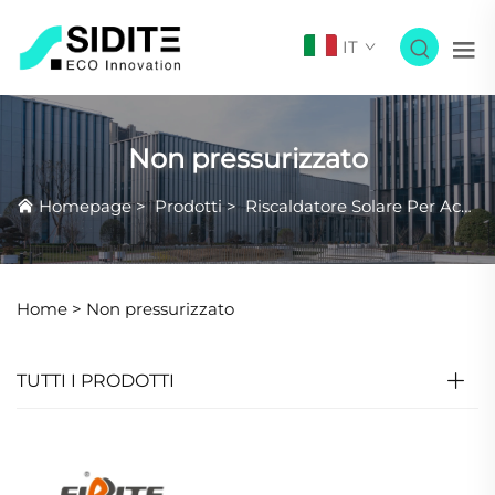
IT
Non pressurizzato
Homepage
>
Prodotti
>
Riscaldatore Solare Per Acqua
Home >
Non pressurizzato
TUTTI I PRODOTTI