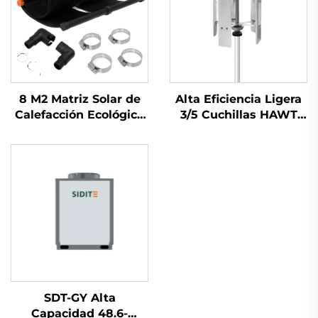
8 M2 Matriz Solar de
Alta Eficiencia Ligera
Calefacción Ecológica
3/5 Cuchillas HAWT
Exterior Material de
Turbina Eólica
Goma para Absorber
Vertical/Horizontal
Energía Solar
Inicio con Viento Bajo
Calentador de Agua
Aluminio Fundido
Generación
SDT-GY Alta
Capacidad 48.6-