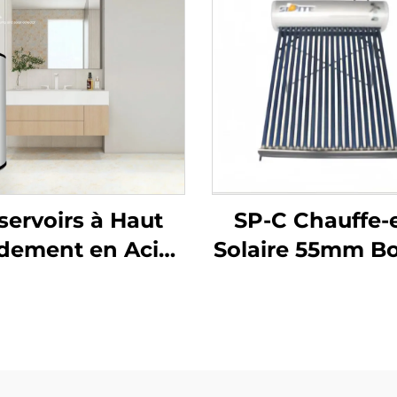
servoirs à Haut
SP-C Chauffe-
dement en Acier
Solaire 55mm B
oxydable SDT-T
en Cuivre à
S304/316/2205
Échangeur d
ur le Stockage
Chaleur Hau
au Chaude avec
Pression Install
pe à Chaleur et
Facile Chauffe