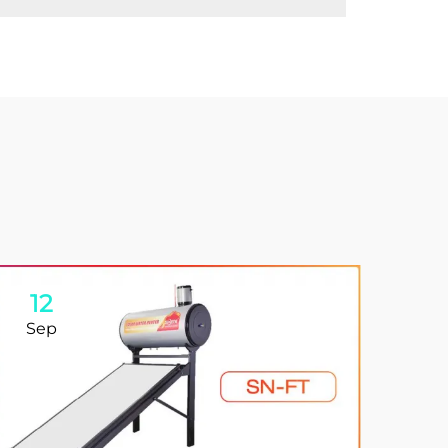
12
0
Sep
Se