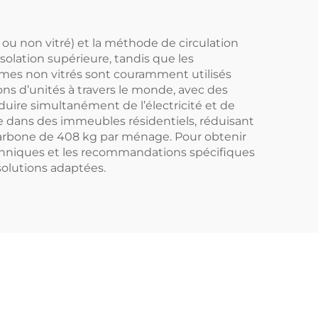
ice
industriels et
commerciaux
 ou non vitré) et la méthode de circulation
isolation supérieure, tandis que les
Système grand
tèmes non vitrés sont couramment utilisés
volume pour
ions d’unités à travers le monde, avec des
uire simultanément de l’électricité et de
bâtiments
de dans des immeubles résidentiels, réduisant
carbone de 408 kg par ménage. Pour obtenir
techniques et les recommandations spécifiques
solutions adaptées.