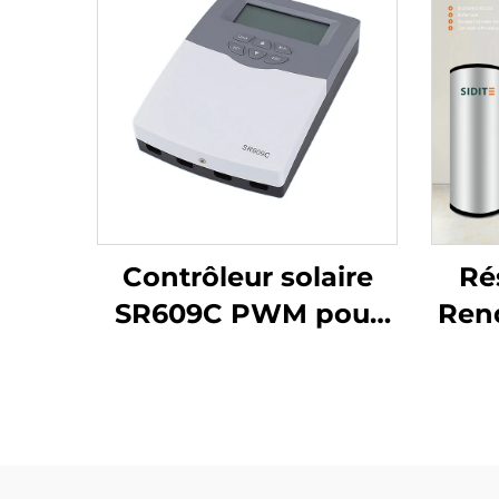
Contrôleur solaire
Ré
SR609C PWM pour
Ren
application de
In
collecteur de
SU
chauffe-eau solaire
po
d'E
Pom