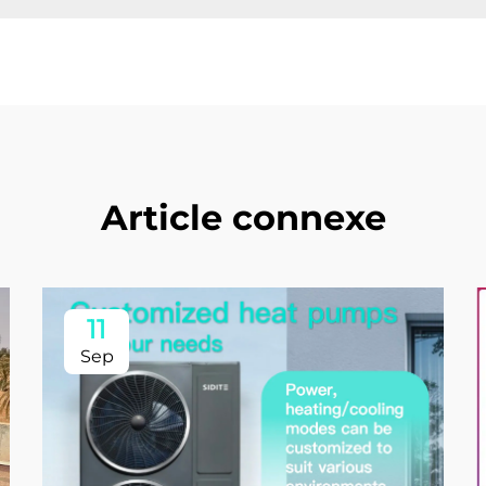
Article connexe
11
Sep