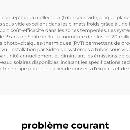
llecteur Solaire
Plat Libre-Serv
Extérieur
la conception du collecteur (tube sous vide, plaque plane
s sous vide excellent dans les climats froids grâce à une 
pport coût-efficacité dans les zones tempérées. Les sys
e 19 ans de Sidite inclut la fourniture de plus de 20 mill
des photovoltaïques-thermiques (PVT) permettant de prod
vu l’installation par Sidite de systèmes à tubes sous vi
par unité annuellement et diminuant les émissions de 
-eaux solaires disponibles, incluant les spécifications 
otre équipe pour bénéficier de conseils d’experts et de 
problème courant