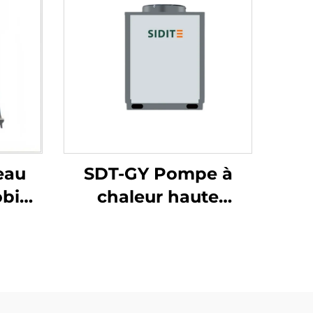
eau
SDT-GY Pompe à
obine
chaleur haute
capacité 48,6-238
e
kW compresseur
te
scroll R410A
ation
Chauffage et
-eau
refroidissement