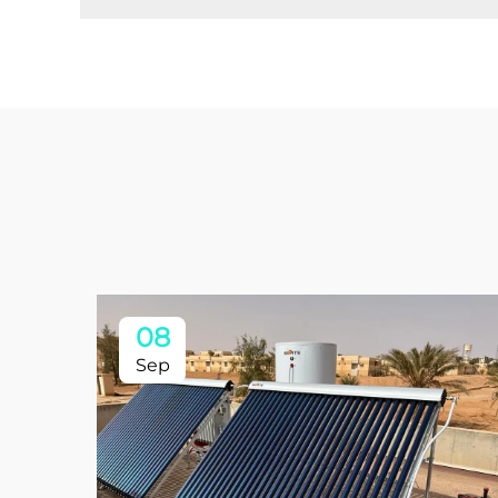
08
Sep