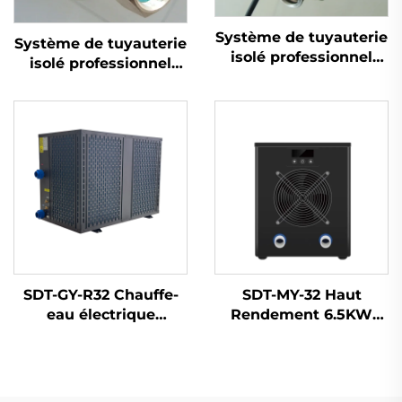
Système de tuyauterie
Système de tuyauterie
isolé professionnel
isolé professionnel
pour réservoir de
pour réservoir de
collecteur solaire
collecteur solaire
thermique avec
thermique avec
parties flexibles en
tuyaux solaires pré-
acier inoxydable pré-
isolés simples et
isolées pour l'eau
tuyaux d'eau ondulés
chaude
SDT-GY-R32 Chauffe-
SDT-MY-32 Haut
eau électrique
Rendement 6.5KW
écologique 3KW à
Chauffe-eau de
inversion DC haute
Piscine
efficacité pour
Fonctionnement
systèmes de piscine
Silencieux Réfrigérant