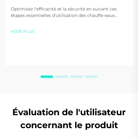
Optimisez l'efficacité et la sécurité en suivant ces
étapes essentielles d'utilisation des chauffe-eaux
solaires. Apprenez les bonnes pratiques au démarrage,
lors de l'utilisation quotidienne et pour le chauffage
VOIR PLUS
d'appoint. Commencez à économiser de l'énergie dès
aujourd'hui.
Évaluation de l'utilisateur
concernant le produit