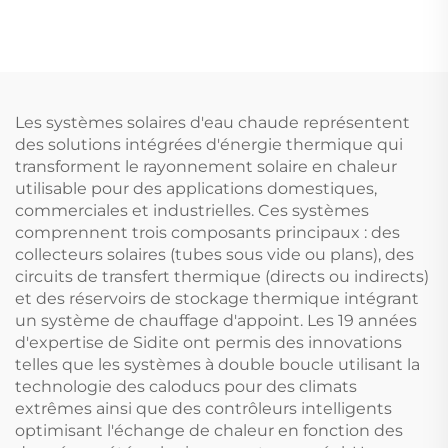
haute puissance
thermique avec
4000W Boîtier ABS
tuyaux solaires pré-
lourd 180-264V AC
isolés simples et
50/60Hz Protection
tuyaux d'eau ondulés
IP43 contre l'eau
Certification UL94 V-0
Les systèmes solaires d'eau chaude représentent
des solutions intégrées d'énergie thermique qui
transforment le rayonnement solaire en chaleur
utilisable pour des applications domestiques,
commerciales et industrielles. Ces systèmes
comprennent trois composants principaux : des
collecteurs solaires (tubes sous vide ou plans), des
circuits de transfert thermique (directs ou indirects)
et des réservoirs de stockage thermique intégrant
un système de chauffage d'appoint. Les 19 années
d'expertise de Sidite ont permis des innovations
telles que les systèmes à double boucle utilisant la
technologie des caloducs pour des climats
extrêmes ainsi que des contrôleurs intelligents
optimisant l'échange de chaleur en fonction des