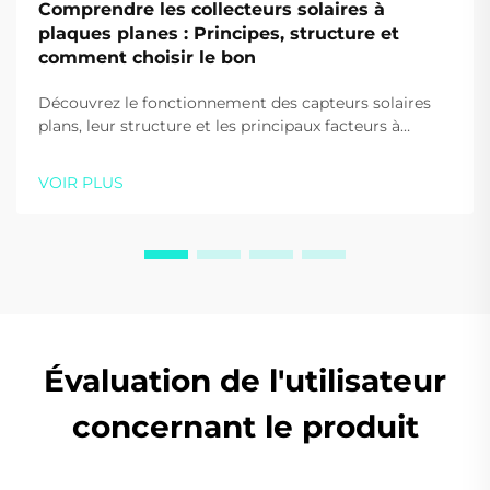
Comprendre les collecteurs solaires à
plaques planes : Principes, structure et
comment choisir le bon
Découvrez le fonctionnement des capteurs solaires
plans, leur structure et les principaux facteurs à
prendre en compte lors de leur choix pour votre
maison ou votre entreprise. Optimisez l'efficacité et
VOIR PLUS
les économies — téléchargez gratuitement notre
guide dès aujourd'hui.
Évaluation de l'utilisateur
concernant le produit