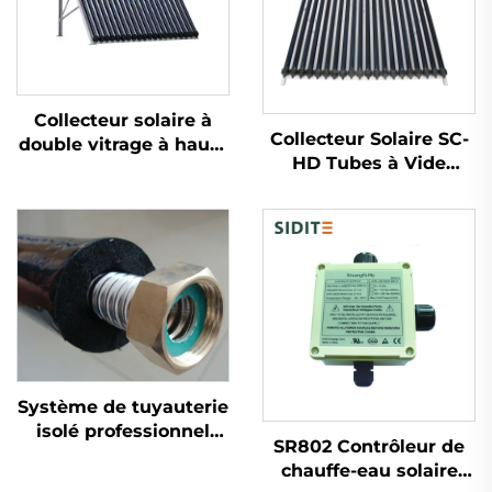
Collecteur solaire à
Collecteur Solaire SC-
double vitrage à haute
HD Tubes à Vide
efficacité SC-U avec
Double-Glas Conduite
tube à vide, éco-
de Chaleur Cuivre
responsable, en alliage
Rouge Résistance à la
d'aluminium, avec
Température -35°C
support pour chauffe-
Haut Libre-Service
eau solaire
Extérieur
Système de tuyauterie
isolé professionnel
SR802 Contrôleur de
pour réservoir de
chauffe-eau solaire
collecteur solaire