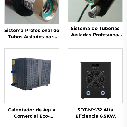
Sistema de Tuberías
Sistema Profesional de
Aisladas Profesional
Tubos Aislados para
para Depósito Colector
Tanque de Colector
Termosolar Partes de
Solar Térmico Tubos
Agua Solar Flexible de
Solares Pre-Aislados
Acero Inoxidable Pre-
Individuales Tubos de
Aislado
Agua Corrugados
Calentador de Agua
SDT-MY-32 Alta
Comercial Eco-
Eficiencia 6.5KW
Amigable de 3KW SDT-
Calentador de Piscina