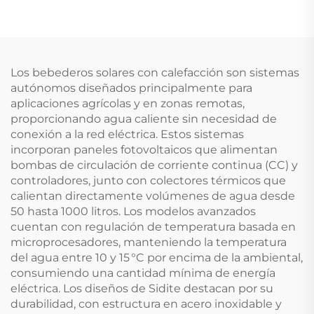
GY-R32 con Alta
Operación Silenciosa
Eficiencia, Inversor DC
Refrigerante R32
Eléctrico para Interior,
Ahorro de Energía
Bomba de Piscina
Bajo Ruido Casing de
Eficiente
Acero Galvanizado
Los bebederos solares con calefacción son sistemas
para
autónomos diseñados principalmente para
aplicaciones agrícolas y en zonas remotas,
proporcionando agua caliente sin necesidad de
conexión a la red eléctrica. Estos sistemas
incorporan paneles fotovoltaicos que alimentan
bombas de circulación de corriente continua (CC) y
controladores, junto con colectores térmicos que
calientan directamente volúmenes de agua desde
50 hasta 1000 litros. Los modelos avanzados
cuentan con regulación de temperatura basada en
microprocesadores, manteniendo la temperatura
del agua entre 10 y 15 °C por encima de la ambiental,
consumiendo una cantidad mínima de energía
eléctrica. Los diseños de Sidite destacan por su
durabilidad, con estructura en acero inoxidable y