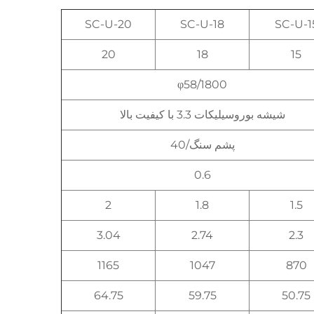
SC-U-20
SC-U-18
SC-U-1
20
18
15
φ58/1800
شیشه بوروسیلیکات 3.3 با کیفیت بالا
پشم سنگ/40
0.6
2
1.8
1.5
3.04
2.74
2.3
1165
1047
870
64.75
59.75
50.75