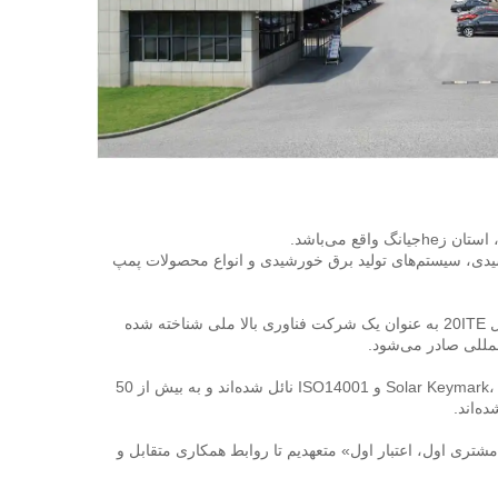
این شرکت متخصص تولید دستگاه‌های گرم‌کننده آب خورشیدی، جمع‌کننده‌های خورشیدی، سیستم‌های تولید برق خورشیدی و انواع محصولات پمپ 
جهز با خط تولید پیشرفته‌ترین و «آزمایشگاه شامل عملکرد 6 پمپ» در چین. در سال 20ITE به عنوان یک شرکت فناوری بالا ملی شناخته شده 
محصولات ما موفقیت‌آمیز به بسیاری از گواهینامه‌ها، از جمله Solar Keymark، CE، CCC، ISO9001 و ISO14001 نائل شده‌اند و به بیش از 50 
د. 
تضمین بالاترین سطح رضایت مشتریان ما هدف اصلی ما است. ما به حفظ اصول «مشتری اول، اعتبار اول» متعهدیم تا روابط همکاری متقابل و 