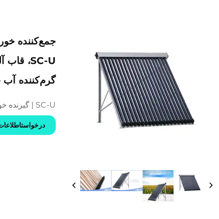
جمع‌کننده خور
SC-U، قا
گرم‌کننده آب
SC-U | گیرنده خورشیدی لوله U
درخواستاطلاعات