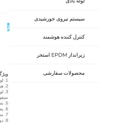
لوله بادی
سیستم نیروی خورشیدی
توض
کنترل کننده هوشمند
زیرانداز EPDM استخر
محصولات سفارشی
ویژگی‌ه
1. لوله‌های شفاف دوگلاس: قابل اتکا، کارآمد، مقاوم در برابر دمای بالا، ضد یخ زدن. 
2. هیچ آبی در لوله شفاف وجود ندارد، سیستم حتی اگر لوله شکسته شود همچنان کار خواهد کرد. 
3. لوله U، کارآمدترین است. 
منیفو
5. نصب انعطاف‌پذیر، زاویه نصب از 0° تا 90°، نصب روی سقف و دیوار. 
6. پشم سنگی/پشم شیشه‌ای مقاوم به دمای بالا، چگالی بالا، خواص عایق حرارتی خوب. 
7. منیفولد مس با کیفیت بالا، فشار آزمایشی آن 1MPa است. 
8. دوست دار طبیعت و اقتصادی، محیط زیست را بهبود می بخشد و هزینه سوخت شما را کاهش می دهد. 