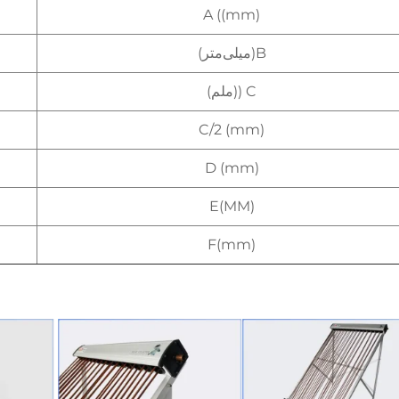
A ((mm)
B(میلی‌متر)
C ((ملم)
C/2 (mm)
D (mm)
E(MM)
F(mm)
یر دقیق   