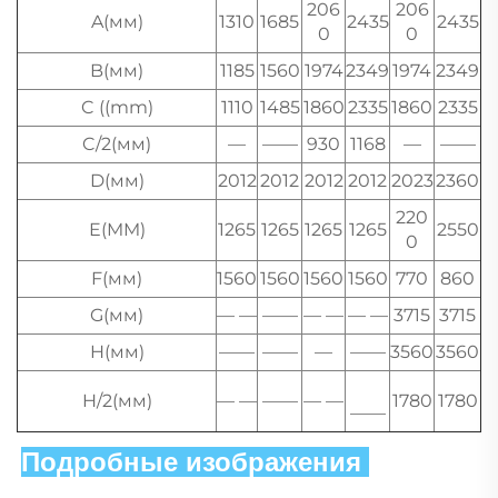
206
206
A(мм)
1310
1685
2435
2435
0
0
B(мм)
1185
1560
1974
2349
1974
2349
C ((mm)
1110
1485
1860
2335
1860
2335
C/2(мм)
—
——
930
1168
—
——
D(мм)
2012
2012
2012
2012
2023
2360
220
E(MM)
1265
1265
1265
1265
2550
0
F(мм)
1560
1560
1560
1560
770
860
G(мм)
— —
——
— —
— —
3715
3715
H(мм)
——
——
—
——
3560
3560
H/2(мм)
— —
——
— —
1780
1780
——
Подробные изображения 