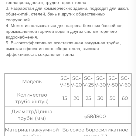
теплопроводности, трудно теряет тепло. 
3. Разработан для коммерческих зданий, подходит для школ, 
общежитий, отелей, бань и других общественных 
сооружений. 
4. Может использоваться для нагрева больших бассейнов, 
промышленной горячей воды и других систем горячего 
водоснабжения. 
5. Высокоэффективная всестеклянная вакуумная трубка, 
высокая эффективность сбора тепла, высокая 
эффективность сохранения тепла. 
SC-
SC-
SC-
SC-
SC-
SC-
Модель
V-15
V-20
V-25
V-30
V-50
V-60
Количество
15
20
25
30
50
60
трубок(штук)
Диаметр/Длина
φ58/1800
трубы (мм)
Материал вакуумной
Высокое боросиликатное