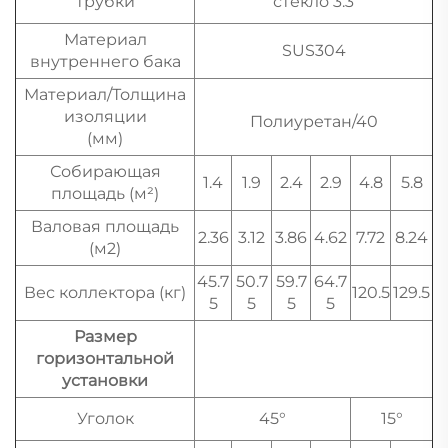
трубки
стекло 3.3
Материал
SUS304
внутреннего бака
Материал/Толщина
изоляции
Полиуретан/40
(мм)
Собирающая
1.4
1.9
2.4
2.9
4.8
5.8
площадь (м²)
Валовая площадь
2.36
3.12
3.86
4.62
7.72
8.24
(м2)
45.7
50.7
59.7
64.7
Вес коллектора (кг)
120.5
129.5
5
5
5
5
Размер
горизонтальной
установки
Уголок
45°
15°