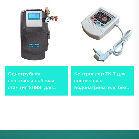
Однотрубная
Контроллер TK-7 для
солнечная рабочая
солнечного
станция SR881 для
водонагревателя без
разделительной
давления
системы под высоким
давлением.