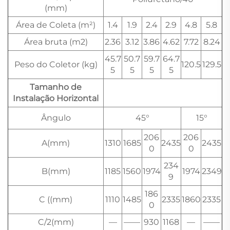
(mm)
Área de Coleta (m²)
1.4
1.9
2.4
2.9
4.8
5.8
Área bruta (m2)
2.36
3.12
3.86
4.62
7.72
8.24
45.7
50.7
59.7
64.7
Peso do Coletor (kg)
120.5
129.5
5
5
5
5
Tamanho de
Instalação Horizontal
Ângulo
45°
15°
206
206
A(mm)
1310
1685
2435
2435
0
0
234
B(mm)
1185
1560
1974
1974
2349
9
186
C ((mm)
1110
1485
2335
1860
2335
0
C/2(mm)
—
——
930
1168
—
——