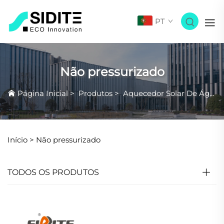
PT
Não pressurizado
Página Inicial
>
Produtos
>
Aquecedor Solar De Água
Início >
Não pressurizado
TODOS OS PRODUTOS