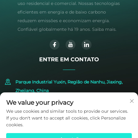
uso residencial e comercial. Nossas tecnologias
eficientes em energia e de baixo carbono
reduzem emissões e economizam energia.
Confiável globalmente há 19 anos. Saiba mais.
ENTRE EM CONTATO
Parque Industrial Yuxin, Região de Nanhu, Jiaxing,
Zhejiang, China
We value your privacy
+86-573-83224422
We use cookies and similar tools to provide our services.
If you don't want to accept all cookies, click Personalize
[email protected]
cookies.