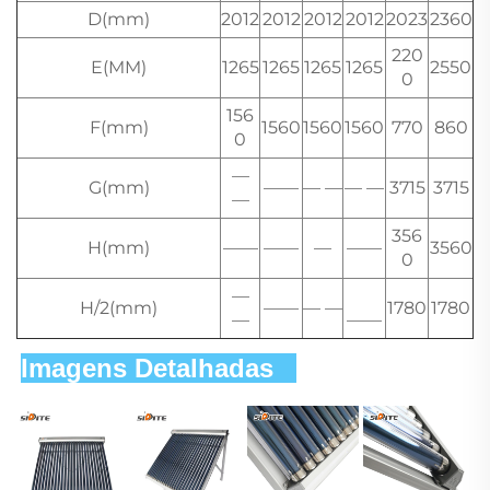
D(mm)
2012
2012
2012
2012
2023
2360
220
E(MM)
1265
1265
1265
1265
2550
0
156
F(mm)
1560
1560
1560
770
860
0
—
G(mm)
——
— —
— —
3715
3715
—
356
H(mm)
——
——
—
——
3560
0
—
H/2(mm)
——
— —
1780
1780
—
——
Imagens Detalhadas   