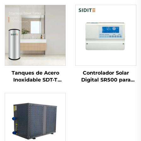
Tanques de Acero
Controlador Solar
Inoxidable SDT-T
Digital SR500 para
SUS304/316/2205 de
Sistemas No
Alta Eficiencia
Presurizados Carga de
Tanques de
Agua
Almacenamiento de
Automática/Manual
Agua Caliente con
Control de
Bomba de Calor y
Calentamiento 18
Colector Solar para
Protecciones