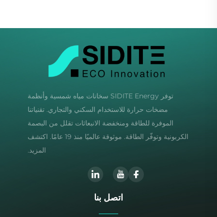
توفر SIDITE Energy سخانات مياه شمسية وأنظمة
مضخات حرارة للاستخدام السكني والتجاري. تقنياتنا
الموفرة للطاقة ومنخفضة الانبعاثات تقلل من البصمة
الكربونية وتوفّر الطاقة. موثوقة عالميًا منذ 19 عامًا. اكتشف
المزيد.
اتصل بنا