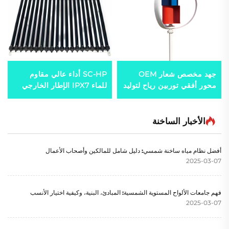
جهد مخصص شعار OEM
SC-HP أداء عالي مقاوم
محور أفقي توربين رياح لتوليد
للماء IPX7 الإطار الخارجي
الطاقة 100W-50kW نظام
من الألمنيوم جهاز تسخين
طاقة رياح مستقل مع الشعار
مياه شمسي أنابيب مجوفة
جامع شمسي صوف الصخرة
الأخبار الساخنة
للخارج والفنادق
أفضل نظام مياه ساخنة شمسي: دليل شامل للمالكين وأصحاب الأعمال
2025-03-07
فهم جامعات الألواح المستوية الشمسية: المبادئ، البنية، وكيفية اختيار الأنسب
2025-03-07