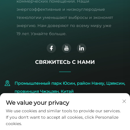
коммерческих помещений. Наши
энергоэффективные и низкоуглеродные
технологии уменьшают выбросы и экономят
энергию. Нам доверяют по всему миру уже
19 лет. Узнайте больше.
СВЯЖИТЕСЬ С НАМИ
Промышленный парк Юсин, район Нанху, Цзяксин,
провинция Чжэцзян, Китай
We value your privacy
+86-573-83224422
We use cookies and similar tools to provide our services.
If you don't want to accept all cookies, click Personalize
[email protected]
cookies.