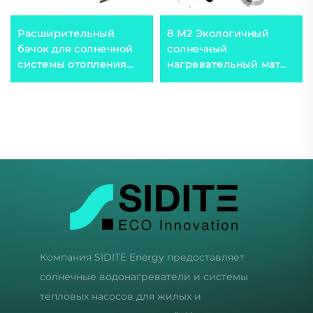
Расширительный
8 М2 Экологичный
бачок для солнечной
солнечный
системы отопления
нагревательный мат
наружного
на открытом воздухе
размещения, ёмкость
из резинового
термического расчёта
материала для
0.025 для систем с
поглощения
двойным
солнечной энергии
теплообменником,
водонагревателя
пластиковый
Компания SIDITE Energy предоставляет
солнечные водонагреватели и системы
тепловых насосов для жилых и