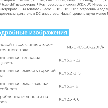
*Mitsubishl* двухроторный Компрессор для серии BKDX DC Инвертор
Интегрированный тепловой насос, 3HP, 5HP, 6HP с встроенным вод
щеточным двигателем DC-инвертора. Низкий уровень шума менее 5
одробные изображения 
ловой насос с инвертором
NL-BKDX60-220II/R
тоянного тока
инальная тепловая
КВт
5.6～22
щность
инальная емкость горячей
КВт
5.2~21.5
ды
инальная охлаждающая
КВт
5.6~16
собность
ребление мощности на
КВт
2.5~6.6
рев