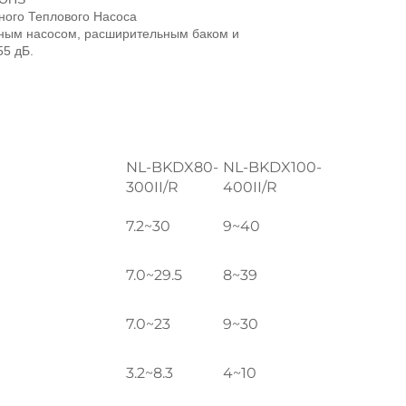
ного Теплового Насоса 
яным насосом, расширительным баком и 
5 дБ. 
NL-BKDX80-
NL-BKDX100-
300II/R
400II/R
7.2~30
9~40
7.0~29.5
8~39
7.0~23
9~30
3.2~8.3
4~10