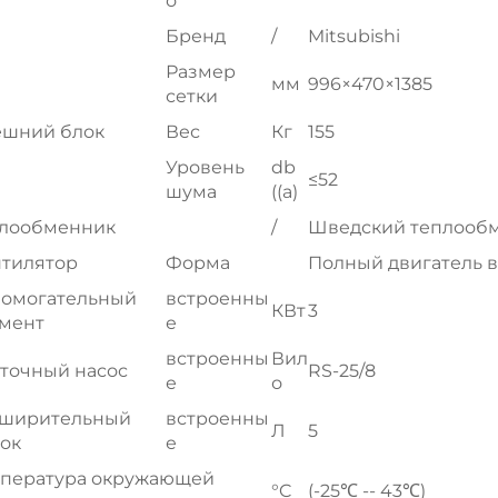
о
Бренд
/
Mitsubishi
Размер
мм
996×470×1385
сетки
ешний блок
Вес
Кг
155
Уровень
db
≤52
шума
((a)
плообменник
/
Шведский теплообм
тилятор
Форма
Полный двигатель в
омогательный
встроенны
КВт
3
мент
е
встроенны
Вил
точный насос
RS-25/8
е
о
сширительный
встроенны
Л
5
ок
е
пература окружающей
°C
(-25℃ -- 43℃)