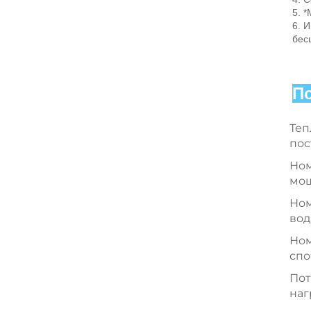
5. 
6. 
бес
П
Теп
пос
Ном
мо
Ном
во
Ном
спо
Пот
наг