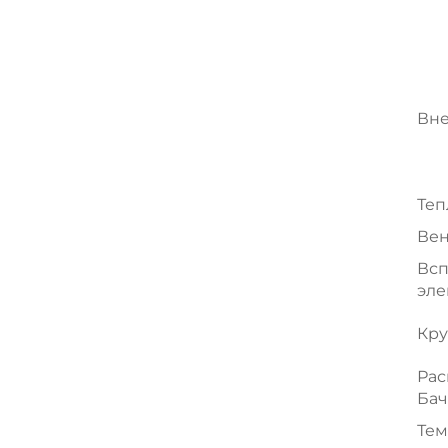
Вн
Те
Вен
Всп
эле
Кру
Ра
Бач
Тем