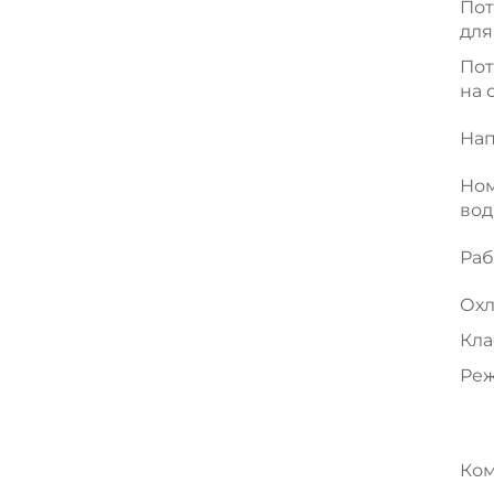
Пот
для
Пот
на 
На
Ном
во
Раб
Ох
Кла
Реж
Ко