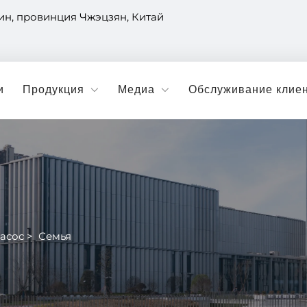
н, провинция Чжэцзян, Китай
и
Продукция
Медиа
Обслуживание клие
асос
>
Семья