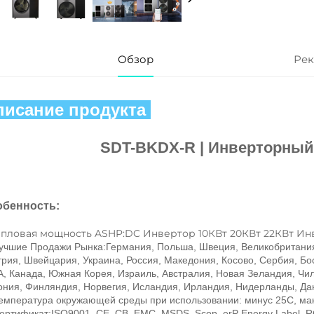
Обзор
Рек
исание продукта 
SDT-BKDX-R | 
Инверторный 
бенность: 
Тепловая мощность ASHP:DC Инвертор 10КВт 20КВт 22КВт И
Лучшие Продажи Рынка:Германия, Польша, Швеция, Великобритания,
трия, Швейцария, Украина, Россия, Македония, Косово, Сербия, Бос
, Канада, Южная Корея, Израиль, Австралия, Новая Зеландия, Чили
ония, Финляндия, Норвегия, Исландия, Ирландия, Нидерланды, Дан
Температура окружающей среды при использовании: минус 25C, ма
Сертификат:ISO9001, CE, CB, EMC, MSDS, Scop, erP Energy Label, 