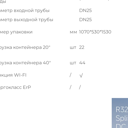
еды
метр входной трубы
DN25
метр выходной трубы
DN25
мер упаковки
мм
1070*530*1530
рузка контейнера 20"
шт
22
рузка контейнера 40"
шт
44
кция WI-FI
/
√
ргокласс ErP
/
/