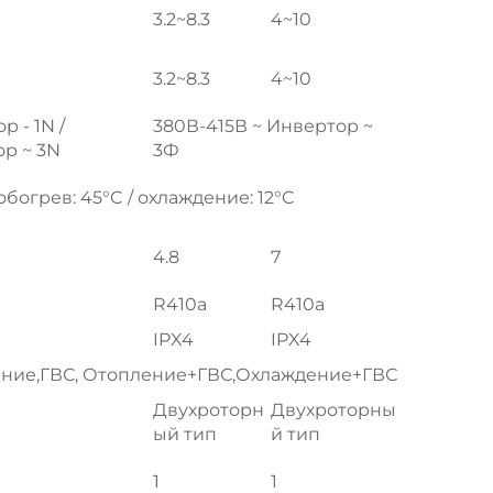
3.2~8.3
4~10
3.2~8.3
4~10
 - 1N /
380В-415В ~ Инвертор ~
ор ~ 3N
3Ф
 обогрев: 45°C / охлаждение: 12°C
4.8
7
R410a
R410a
IPX4
IPX4
ние,ГВС, Отопление+ГВС,Охлаждение+ГВС
Двухроторн
Двухроторны
ый тип
й тип
1
1