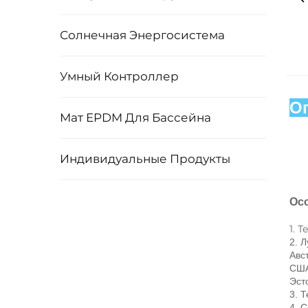
Солнечная Энергосистема
Умный Контроллер
Оп
Мат EPDM Для Бассейна
Индивидуальные Продукты
Осо
1. 
2. 
Авс
США
Эст
3. 
4. 