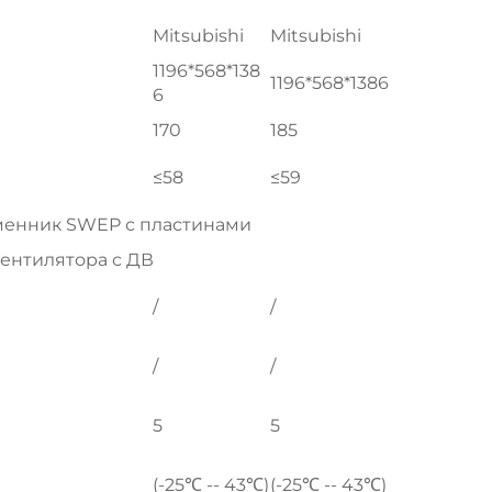
Mitsubishi
Mitsubishi
1196*568*138
1196*568*1386
6
170
185
≤58
≤59
енник SWEP с пластинами
ентилятора с ДВ
/
/
/
/
5
5
(-25℃ -- 43℃)
(-25℃ -- 43℃)