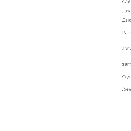
ср
Диа
Диа
Раз
заг
заг
Фун
Эне