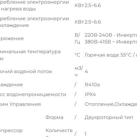
ребление электроэнергии
КВт
2.5~6.6
 нагрева воды
ребление электроэнергии
КВт
2.5~6.6
охлаждение
В/
220В-240В - Инвертор
пряжение
Гц
380В-415В ~ Инверт
инальная температура
°C
Горячая вода: 55°C /
ды
м3/
очий водяной поток
4
ч
лаждение
/
R410a
сс водонепроницаемости
/
IPX4
им Управления
/
Отопление,Охлажде
Форма
/
Двухроторный тип
мпрессор
Количеств
/
1