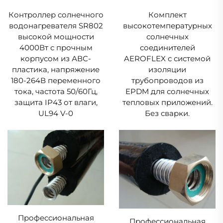
Контроллер солнечного
Комплект
водонагревателя SR802
высокотемпературных
высокой мощности
солнечных
4000Вт с прочным
соединителей
корпусом из АВС-
AEROFLEX с системой
пластика, напряжение
изоляции
180-264В переменного
трубопроводов из
тока, частота 50/60Гц,
EPDM для солнечных
защита IP43 от влаги,
тепловых приложений.
UL94 V-0
Без сварки.
Профессиональная
Профессиональная