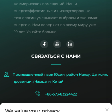
коммерческих помещений. Наши
энергоэффективные и низкоуглеродные
технологии уменьшают выбросы и экономят
энергию. Нам доверяют по всему миру уже
19 лет. Узнайте больше.
СВЯЗАТЬСЯ С НАМИ
Промышленный парк Юсин, район Нанху, Цзяксин,
провинция Чжэцзян, Китай
+86-573-83224422
[email protected]
We value your privacy