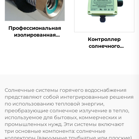
Температурная
солнечного
Стойкость Высокая
водонагревателя.
Настенная Уличная
Профессиональная
изолированная
Контроллер
система
солнечного
трубопроводов для
водонагревателя
бака солнечного
SR802 высокой
теплового
мощности 4000Вт с
коллектора
прочным корпусом из
Предварительно
АВС-пластика,
изолированные
напряжение 180-264В
одинарные
Солнечные системы горячего водоснабжения
переменного тока,
солнечные трубы
представляют собой интегрированные решения
частота 50/60Гц,
Гофрированная вода
по использованию тепловой энергии,
защита IP43 от влаги,
преобразующие солнечное излучение в тепло,
UL94 V-0
используемое для бытовых, коммерческих и
промышленных нужд. Эти системы включают
три основные компонента: солнечные
коллекторы (вакуумные трубчатые или плоские),