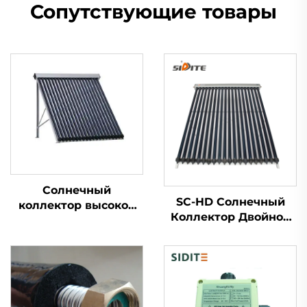
Сопутствующие товары
Солнечный
SC-HD Солнечный
коллектор высокой
Коллектор Двойное
эффективности SC-U
Стекло Вакуумные
с вакуумными
Трубки Медь
трубками двойного
Красного Цвета
стекла. Экологичная
Тепловая Трубка
алюминиевая
Низкая -35°C
манжета для