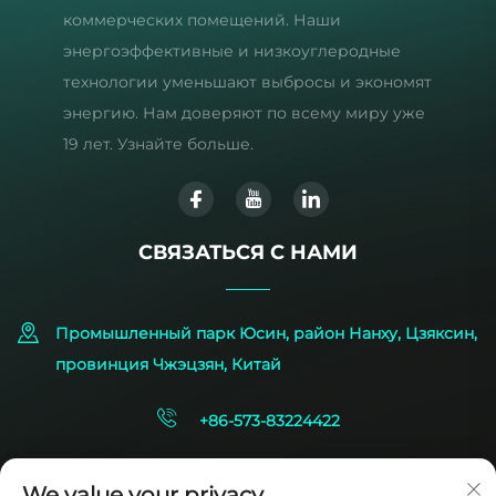
коммерческих помещений. Наши
энергоэффективные и низкоуглеродные
технологии уменьшают выбросы и экономят
энергию. Нам доверяют по всему миру уже
19 лет. Узнайте больше.
СВЯЗАТЬСЯ С НАМИ
Промышленный парк Юсин, район Нанху, Цзяксин,
провинция Чжэцзян, Китай
+86-573-83224422
[email protected]
We value your privacy