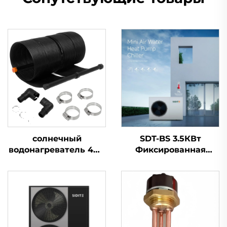
солнечный
SDT-BS 3.5КВт
водонагреватель 4M2
Фиксированная
для бассейнов на
Емкость Тепловой
открытом воздухе
Насос Нагреватель
Экологичное
60°C/75°C
решение для
Микрокомпьютерное
солнечного нагрева
Управление
Энергоэффективная