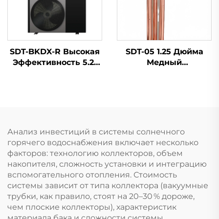
Температура Воды
для
SDT-BKDX-R Высокая
SDT-05 1.25 Дюйма
Эффективность 5.2-
Медный
39КВт Инверторный
Нагревательный
Тепловой Насос
Элемент
Обогреватель
1.5KW/2KW/3KW
220В/380В Система
Электрический
Охлаждения
Нагревательный
Энергоэффективная
Элемент для
Анализ инвестиций в системы солнечного
для Дома и
Солнечного
горячего водоснабжения включает несколько
Коммерции
Водонагревателя
факторов: технологию коллекторов, объем
Части
накопителя, сложность установки и интеграцию
Водонагревателя
вспомогательного отопления. Стоимость
Части
системы зависит от типа коллектора (вакуумные
трубки, как правило, стоят на 20–30 % дороже,
чем плоские коллекторы), характеристик
материала бака и сложности системы